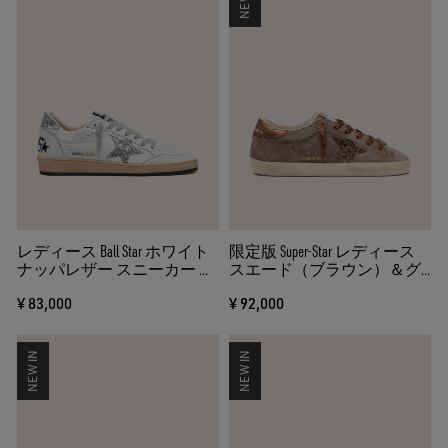
レディース Ball Star ホワイト
限定版 Super-Star レディース
ナッパレザー スニーカー シ
スエード（ブラウン）＆グ
ルバーグリッターのスター
リッタースター（ブラウ
¥ 83,000
¥ 92,000
＆ヒールタブ付き
ン）
NEW IN
NEW IN