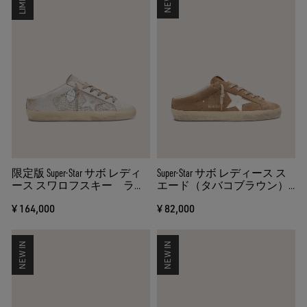
限定版 Super-Star サボ レディ
Super-Star サボ レディース ス
ース スワロフスキー ラミ
エード（タバコブラウン）
ネートレザースター（シル
レザースター（ホワイト）
¥ 164,000
¥ 82,000
バー）
NEW IN
NEW IN