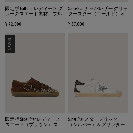
限定版 Ball Star レディース グ
Super-Star ナッパレザー グリッ
レーのスエード素材、ブル
タースター（ゴールド）＆
ースター、クリーム色のク
グリッターヒールタブ（ブ
¥ 92,000
¥ 87,000
ロシェ編みインサート
ラック）
NEW IN
限定版 Super-Star レディース
Super-Star スターグリッター
スエード（ブラウン） スタ
（シルバー）＆グリッター
ーエンブロイダリー（トー
ヒールタブ（ブラウン）