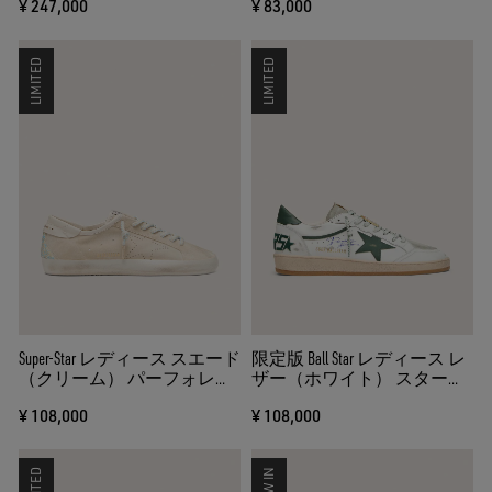
¥ 247,000
¥ 83,000
ン・オン・トーン）＆ライ
ンストーン（シルバー）
LIMITED
LIMITED
Super-Star レディース スエード
限定版 Ball Star レディース レ
（クリーム） パーフォレー
ザー（ホワイト） スター
ションスター＆ビーズパネ
（グリーン）＆Skins
¥ 108,000
¥ 108,000
ル
LIMITED
NEW IN