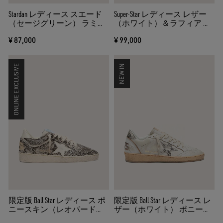
Stardan レディース スエード
Super-Star レディース レザー
（セージグリーン） ラミネ
（ホワイト）＆ラフィア ス
ートスター（シルバー）
ター＆パネル（ブリックレ
¥ 87,000
¥ 99,000
ッド）
ONLINE EXCLUSIVE
NEW IN
限定版 Ball Star レディース ポ
限定版 Ball Star レディース レ
ニースキン（レオパード
ザー（ホワイト） ポニース
柄） レザースター（クリー
キンスター（レオパード