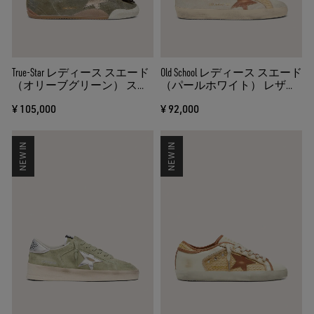
True-Star レディース スエード
Old School レディース スエード
（オリーブグリーン） スタ
（パールホワイト） レザー
ー（ゴールド）
スター（ブリックレッド）
¥ 105,000
¥ 92,000
ラフィアストラップ
NEW IN
NEW IN