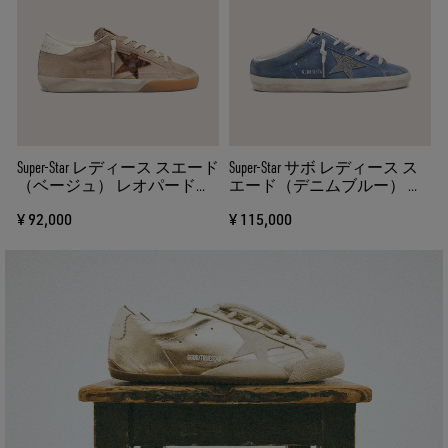
る
Super-Star レディース スエード
Super-Star サボ レディース ス
（ベージュ） レオパード柄
エード（デニムブルー） グ
スター
リッタースター（シルバ
¥ 92,000
¥ 115,000
ー）