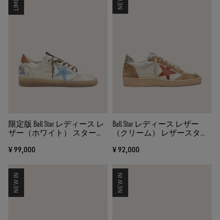
限定版 Ball Star レディース レ
Ball Star レディース レザー
ザー（ホワイト） スターエ
（クリーム） レザースター
ンブロイダリー（ライトブ
（ブリックレッド）＆スエ
¥ 99,000
¥ 92,000
ルー）
ードパネル
NEW IN
NEW IN