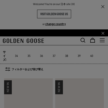
Welcome! You‘re on our 日本 site (¥)
レディース
スニーカー
スニーカー
VISIT GOLDEN GOOSE US
555点の商品
change country
or
TY
メ
フ
イ
ッ
Super-Star
Ball Star
Marathon Speed
Marathon
True-Star
Super-Star
Ball Star
Marathon Speed
Marathon
True-Star
ン
タ
サ
コ
ー
イ
34
35
36
37
38
39
40
41
ン
コ
ズ:
テ
ン
フィルターおよび並び替え
ン
テ
ツ
ン
に
ツ
NEW IN
NEW IN
移
に
行
移
す
行
る
す