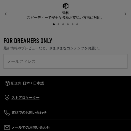
送料
前へ
スピーディーで安全な各種お支払い方法に対応。
FOR DREAMERS ONLY
最新情報やプレビューなど、さまざまなコンテンツをお届け。
メールアドレス
Golden Goose Services
配送先:
日本 / 日本語
ストアロケーター
電話でのお問い合わせ
メールでのお問い合わせ