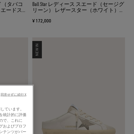
エード（タバコ
Ball Star レディース スエード（セージグ
スエードスタ
リーン） レザースター（ホワイト）＆
フラワーエンブロイダリー スワロフス
¥ 172,000
キー（トーン・オン・トーン）
NEW IN
同意せずに続行 X
使用しています。
を統計的に評価
ので、これに
グおよびプロフ
ンテンツがパー