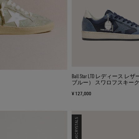
Ball Star LTD レディース
ブルー） スワロフスキー
ター（ライトブルー）＆ス
¥ 127,000
ル
SWAROVSKI CRYSTALS