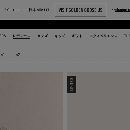
VISIT GOLDEN GOOSE US
e! You‘re on our 日本 site (¥)
change c
or
くスニーカー
ERS
レディース
メンズ
キッズ
ギフト
エクスペリエンス
TH
41
42
LIMITED