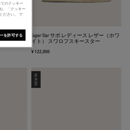
べてのクッキー
お、「クッキー
ください。 で
エード（ブラッ
Super-Star サボ レディース レザー（ホワ
ーを許可する
ルバー）
イト） スワロフスキースター
¥ 122,000
NEW IN