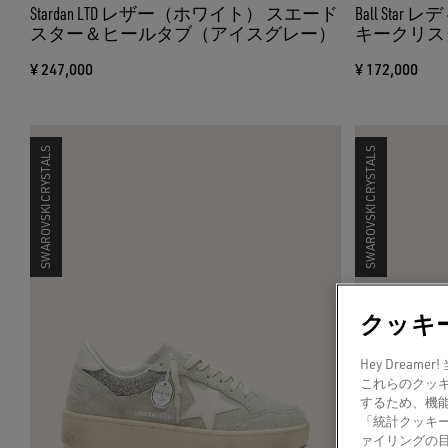
Stardan LTD レザー（ホワイト） スエード
Ball St
スター＆ヒールタブ（アイスグレー）
キークリス
ー＆ヒール
¥ 247,000
¥ 172,000
SWAROVSKI CRYSTALS
SWAROVSKI CRYSTALS
クッキ
Hey Dre
これらのクッ
するため、機
「統計クッキ
ァイリングの