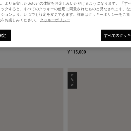
、より充実したGoldenの体験をお楽しみいただけるようになります。 「す
リックすると、すべてのクッキーの使用に同意されたものと見なされます。な
クションより、いつでも設定を変更できます。詳細はクッキーポリシーをご覧
旅をお楽しみください。
クッキーポリシー
ar レディース スエード（ブラッ
Soul Star レディース ス
設定
すべてのクッキ
ロフスキークリスタル＆レザ
ク） スワロフスキー（シ
ブラック）
¥ 115,000
NEW IN