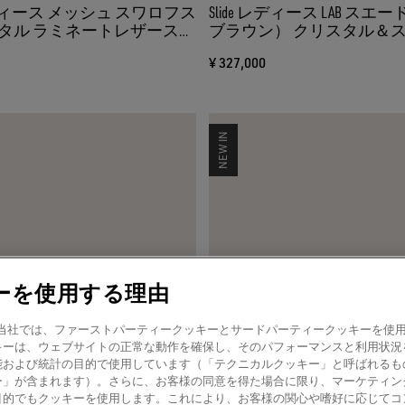
ar レディース メッシュ スワロフス
Slide レディース LAB ス
タル ラミネートレザースタ
ブラウン） クリスタル＆
タブ（ブラック）
ー（タバコブラウン）
¥ 327,000
NEW IN
ーを使用する理由
amer! 当社では、ファーストパーティークッキーとサードパーティークッキーを
キーは、ウェブサイトの正常な動作を確保し、そのパフォーマンスと利用状況
能および統計の目的で使用しています（「テクニカルクッキー」と呼ばれるも
ー」が含まれます）。さらに、お客様の同意を得た場合に限り、マーケティン
目的でもクッキーを使用します。これにより、お客様の関心や嗜好に応じてコ