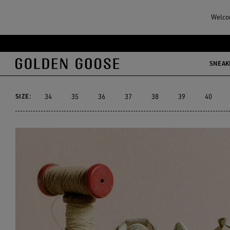
レディース
スワロフスキー輝くスニーカー
Welcom
スワロフスキー輝
メ
フ
イ
ッ
SNEAK
69点の商品
ン
タ
コ
ー
SIZE:
34
35
36
37
38
39
40
ン
コ
テ
ン
ン
テ
ツ
ン
に
ツ
移
に
行
移
す
行
る
す
る