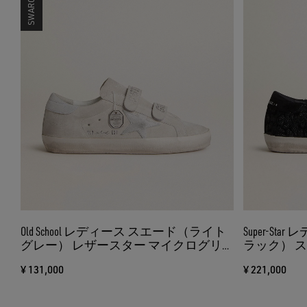
Old School レディース スエード（ライト
Super-S
グレー） レザースター マイクログリ
ラック） 
ッター
（ブラック
¥ 131,000
¥ 221,000
ック）