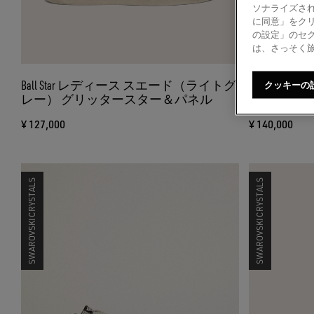
ソナライズされ
に同意」をク
の設定」のセ
は、さっそく
Ball Star レディース スエード（ライトグ
True-St
クッキーの
レー） グリッタースター＆パネル
ク） スワ
ースター（
¥ 127,000
¥ 140,000
SWAROVSKI CRYSTALS
SWAROVSKI CRYSTALS