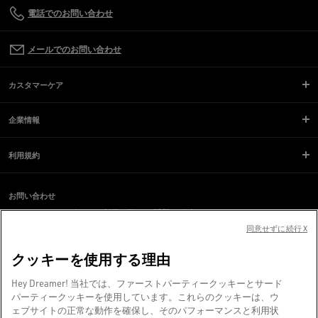
電話でのお問い合わせ
メールでのお問い合わせ
カスタマーケア
企業情報
利用規約
お問い合わせ
スクリーンリーダーのご利用に際し、問題が発生していますか？
お問い合わせ
同意せずに続行 X
クッキーを使用する理由
ヴェネツィアより、❤ を込めて。
Hey Dreamer! 当社では、ファーストパーティークッキーとサード
Golden Goose SpA（単独株主）©2026 - All Rights Reserved.
詳細情報
パーティークッキーを使用しています。これらのクッキーは、ウ
ェブサイトの正常な動作を確保し、そのパフォーマンスと利用状