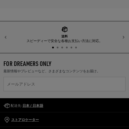
送料
前へ
スピーディーで安全な各種お支払い方法に対応。
FOR DREAMERS ONLY
最新情報やプレビューなど、さまざまなコンテンツをお届け。
メールアドレス
Golden Goose Services
配送先:
日本 / 日本語
ストアロケーター