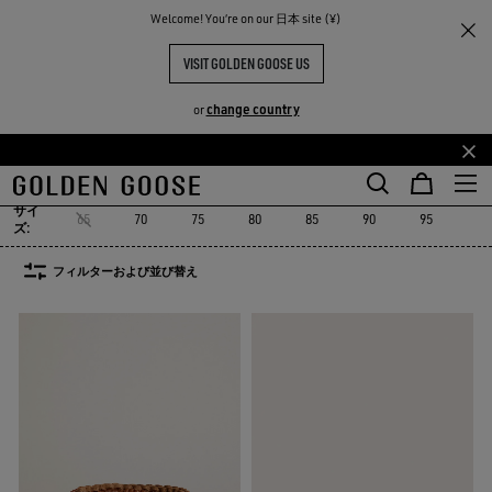
Welcome! You‘re on our 日本 site (¥)
レディース
アクセサリー
ベルト
ベルト
VISIT GOLDEN GOOSE US
18点の商品
change country
or
TY
ット
シルク製品＆スカーフ
ベルト
スサングラス
すべて見る
メ
フ
ット
シルク製品＆スカーフ
ベルト
スサングラス
イ
ッ
サイ
ン
タ
65
70
75
80
85
90
95
10
ズ:
コ
ー
ン
コ
フィルターおよび並び替え
テ
ン
ン
テ
ツ
ン
に
ツ
移
に
行
移
す
行
る
す