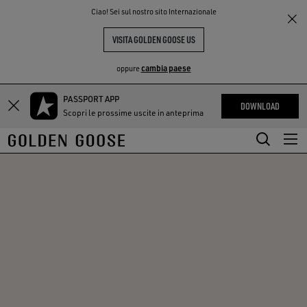
THE
Ciao! Sei sul nostro sito Internazionale
PERIENCE
COMMUNITY
VISITA GOLDEN GOOSE US
cambia paese
oppure
PASSPORT APP
Vai
Vai
DOWNLOAD
Scopri le prossime uscite in anteprima
al
al
contenuto
contenuto
principale
del
piè
di
pagina