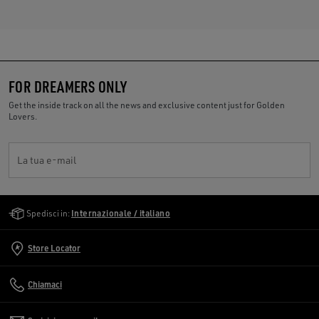
FOR DREAMERS ONLY
Get the inside track on all the news and exclusive content just for Golden
Lovers.
La tua e-mail
Golden Goose Services
Spedisci in:
Internazionale / italiano
Store Locator
Chiamaci