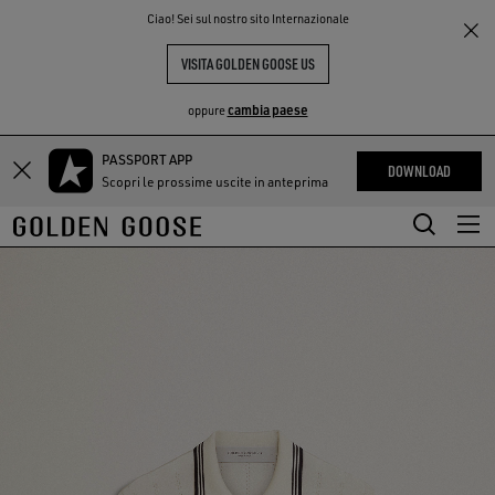
THE
Ciao! Sei sul nostro sito Internazionale
PERIENCE
COMMUNITY
VISITA GOLDEN GOOSE US
cambia paese
oppure
PASSPORT APP
Vai
Vai
DOWNLOAD
Scopri le prossime uscite in anteprima
al
al
contenuto
contenuto
principale
del
piè
di
pagina