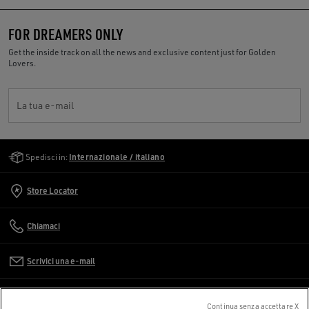
FOR DREAMERS ONLY
Get the inside track on all the news and exclusive content just for Golden
Lovers.
La tua e-mail
Golden Goose Services
Spedisci in:
Internazionale / italiano
Store Locator
Chiamaci
Scrivici una e-mail
SERVIZIO CLIENTI
Continua senza accettare X