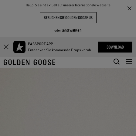
THE
Hallo! Sie sind aktuell auf unserer Internationale Webseite
NKE
ERLEBNISSE
COMMUNITY
BESUCHEN SIE GOLDEN GOOSE US
land wählen
oder
PASSPORT APP
Zum
Zum
DOWNLOAD
Entdecken Sie kommende Drops vorab
Hauptinhalt
Footer-
springen
Inhalt
springen