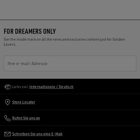
FOR DREAMERS ONLY
Get the inside track on all the news and exclusive content just for Golden
Lovers.
Ihre e-mail-Adresse
Golden Goose Services
Lieferziel:
Internationale / Deutsch
Store Locator
Rufen Sie uns an
Schreiben Sie uns eine E-Mail