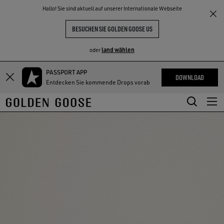
THE
Hallo! Sie sind aktuell auf unserer Internationale Webseite
NKE
ERLEBNISSE
COMMUNITY
BESUCHEN SIE GOLDEN GOOSE US
land wählen
oder
PASSPORT APP
Zum
Zum
DOWNLOAD
Entdecken Sie kommende Drops vorab
Hauptinhalt
Footer-
springen
Inhalt
springen