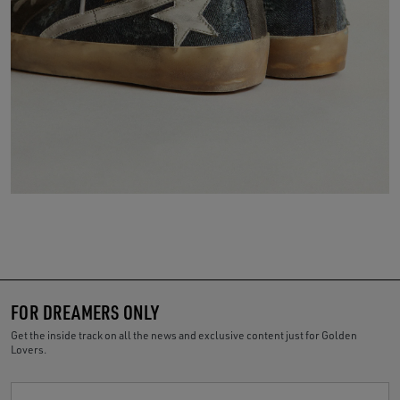
FOR DREAMERS ONLY
Get the inside track on all the news and exclusive content just for Golden
Lovers.