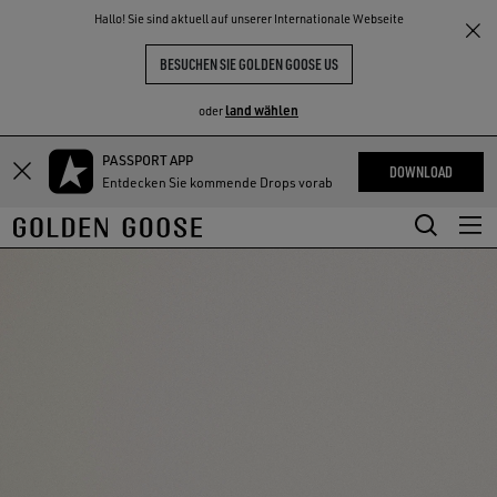
THE
Hallo! Sie sind aktuell auf unserer Internationale Webseite
NKE
ERLEBNISSE
COMMUNITY
BESUCHEN SIE GOLDEN GOOSE US
land wählen
oder
PASSPORT APP
Zum
Zum
DOWNLOAD
Entdecken Sie kommende Drops vorab
Hauptinhalt
Footer-
springen
Inhalt
springen