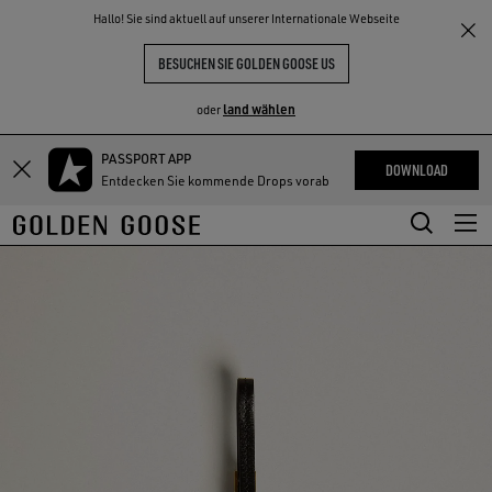
THE
Hallo! Sie sind aktuell auf unserer Internationale Webseite
NKE
ERLEBNISSE
COMMUNITY
BESUCHEN SIE GOLDEN GOOSE US
land wählen
oder
PASSPORT APP
Zum
Zum
DOWNLOAD
Entdecken Sie kommende Drops vorab
Hauptinhalt
Footer-
springen
Inhalt
springen