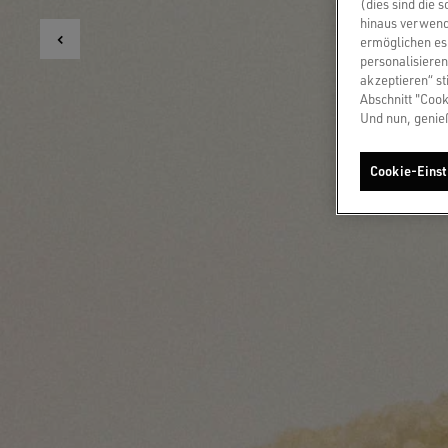
(dies sind die 
hinaus verwend
ermöglichen es 
personalisieren
akzeptieren“ st
Abschnitt "Cook
Und nun, genie
Cookie-Einst