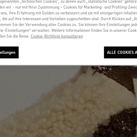
sogenannten „technischen Cookies“, zu denen auch „statistische Cookies“ gehör
en wir – nur mit Ihrer Zustimmung – Cookies für Marketing- und Profiling-Zwe
uns, Ihre Erfahrung mit Golden zu verbessern und sie mit einzigartigen Inhalte
, die auf Ihre Interessen und Vorlieben zugeschnitten sind. Durch Klicken auf „A
immen Sie der Verwendung aller Cookies zu. Sie können Ihre Einstellungen jed
ie-Einstellungen“ verwalten. Weitere Informationen finden Sie in unserer Cooki
ßen Sie die Reise.
Cookie-Richtlinie konsultieren
ellungen
ALLE COOKIES 