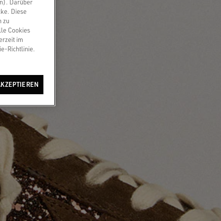
en). Darüber
cke. Diese
n zu
lle Cookies
erzeit im
e-Richtlinie.
AKZEPTIEREN