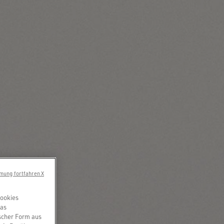
mung fortfahren X
Cookies
das
scher Form aus