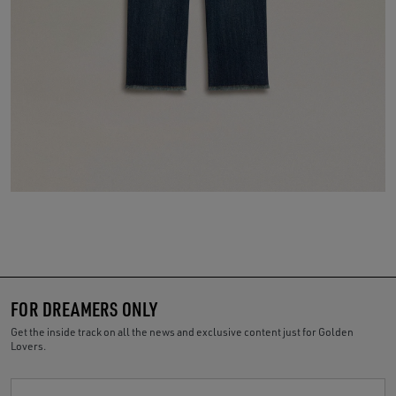
FOR DREAMERS ONLY
Get the inside track on all the news and exclusive content just for Golden
Lovers.