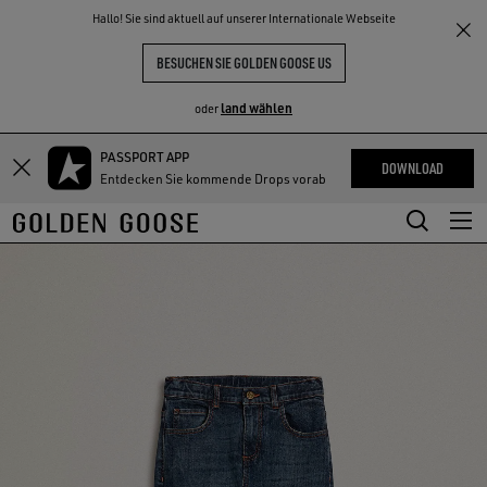
THE
Hallo! Sie sind aktuell auf unserer Internationale Webseite
NKE
ERLEBNISSE
COMMUNITY
BESUCHEN SIE GOLDEN GOOSE US
land wählen
oder
PASSPORT APP
Zum
Zum
DOWNLOAD
Entdecken Sie kommende Drops vorab
Hauptinhalt
Footer-
springen
Inhalt
springen