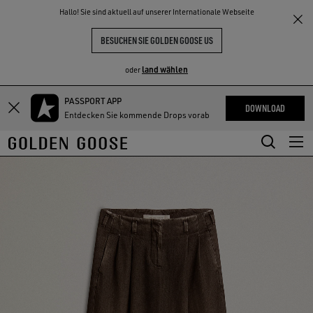
THE
Hallo! Sie sind aktuell auf unserer Internationale Webseite
NKE
ERLEBNISSE
COMMUNITY
BESUCHEN SIE GOLDEN GOOSE US
land wählen
oder
PASSPORT APP
Zum
Zum
DOWNLOAD
Entdecken Sie kommende Drops vorab
Hauptinhalt
Footer-
springen
Inhalt
springen