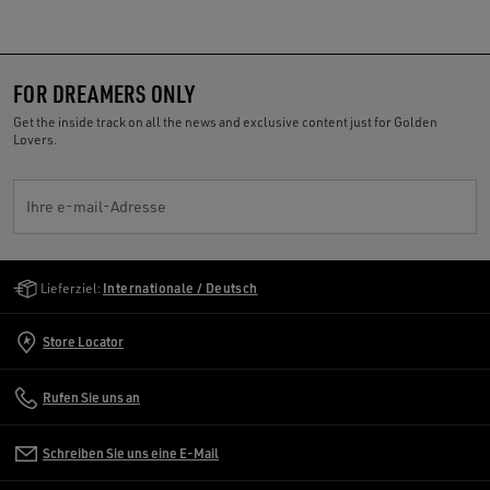
FOR DREAMERS ONLY
Get the inside track on all the news and exclusive content just for Golden
Lovers.
Ihre e-mail-Adresse
Golden Goose Services
Lieferziel:
Internationale / Deutsch
Store Locator
Rufen Sie uns an
Schreiben Sie uns eine E-Mail