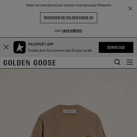
THE
Hallo! Sie sind aktuell auf unserer Internationale Webseite
NKE
ERLEBNISSE
COMMUNITY
BESUCHEN SIE GOLDEN GOOSE US
land wählen
oder
PASSPORT APP
Zum
Zum
DOWNLOAD
Entdecken Sie kommende Drops vorab
Hauptinhalt
Footer-
springen
Inhalt
springen