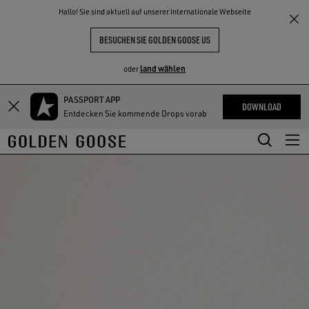
THE
Hallo! Sie sind aktuell auf unserer Internationale Webseite
NKE
ERLEBNISSE
COMMUNITY
BESUCHEN SIE GOLDEN GOOSE US
land wählen
oder
PASSPORT APP
Zum
Zum
DOWNLOAD
Entdecken Sie kommende Drops vorab
Hauptinhalt
Footer-
springen
Inhalt
springen