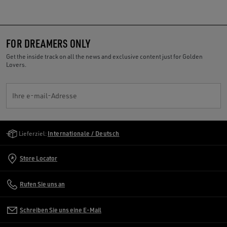
FOR DREAMERS ONLY
Get the inside track on all the news and exclusive content just for Golden
Lovers.
Ihre e-mail-Adresse
Golden Goose Services
Lieferziel:
Internationale / Deutsch
Store Locator
Rufen Sie uns an
Schreiben Sie uns eine E-Mail