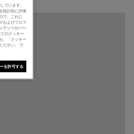
使用しています。
を統計的に評価
ので、これに
グおよびプロフ
ンテンツがパー
べてのクッキー
お、「クッキー
ください。 で
ーを許可する