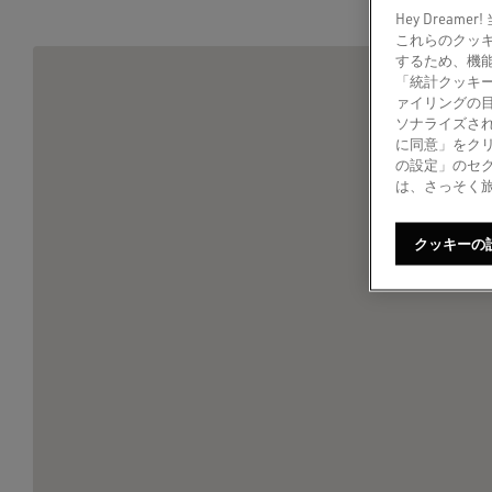
Hey Dre
これらのクッ
するため、機
「統計クッキ
ァイリングの
ソナライズされ
に同意」をク
の設定」のセ
は、さっそく
クッキーの