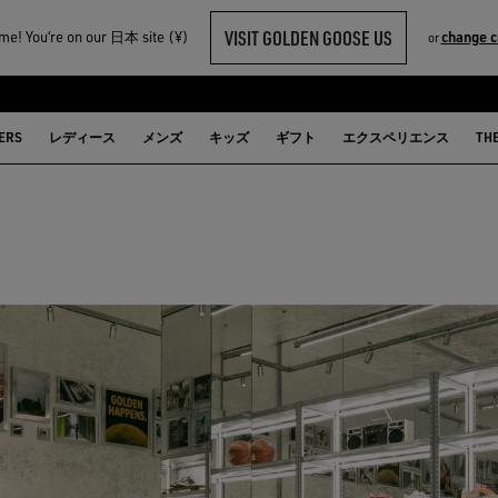
VISIT GOLDEN GOOSE US
e! You‘re on our 日本 site (¥)
change c
or
ERS
レディース
メンズ
キッズ
ギフト
エクスペリエンス
TH