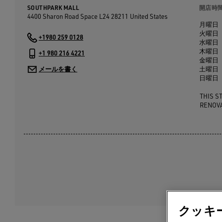
SOUTHPARK MALL
開店時
4400 Sharon Road Space L24
28211
United States
月曜日
火曜日
+1980 259 0128
水曜日
木曜日
+1 980 216 4221
金曜日
メールを書く
土曜日
日曜日
THIS S
RENOV
クッキ