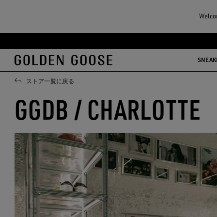
Welcom
メ
フ
イ
ッ
SNEAK
ン
タ
コ
ー
ストア一覧に戻る
ン
コ
GGDB / CHARLOTTE
テ
ン
ン
テ
ツ
ン
に
ツ
移
に
行
移
す
行
る
す
る