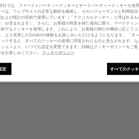
amer! 当社では、ファーストパーティークッキーとサードパーティークッキーを
キーは、ウェブサイトの正常な動作を確保し、そのパフォーマンスと利用状況
能および統計の目的で使用しています（「テクニカルクッキー」と呼ばれるも
ー」が含まれます）。さらに、お客様の同意を得た場合に限り、マーケティン
目的でもクッキーを使用します。これにより、お客様の関心や嗜好に応じてコ
、より充実したGoldenの体験をお楽しみいただけるようになります。 「す
リックすると、すべてのクッキーの使用に同意されたものと見なされます。な
クションより、いつでも設定を変更できます。詳細はクッキーポリシーをご覧
旅をお楽しみください。
クッキーポリシー
設定
すべてのクッキ