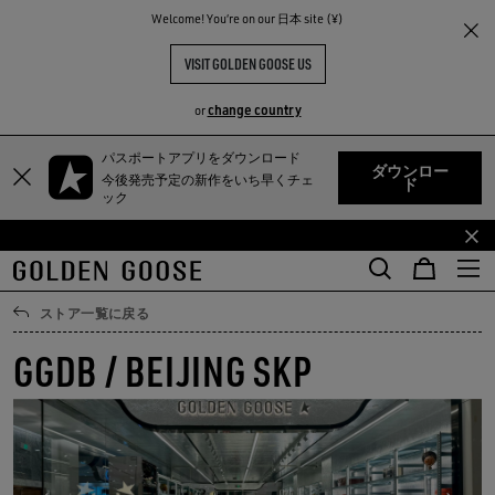
Welcome! You‘re on our 日本 site (¥)
VISIT GOLDEN GOOSE US
change country
or
TY
パスポートアプリをダウンロード
メ
フ
ダウンロー
今後発売予定の新作をいち早くチェ
ド
イ
ッ
ック
ン
タ
コ
ー
ン
コ
テ
ン
ストア一覧に戻る
ン
テ
ツ
ン
GGDB / BEIJING SKP
に
ツ
移
に
行
移
す
行
る
す