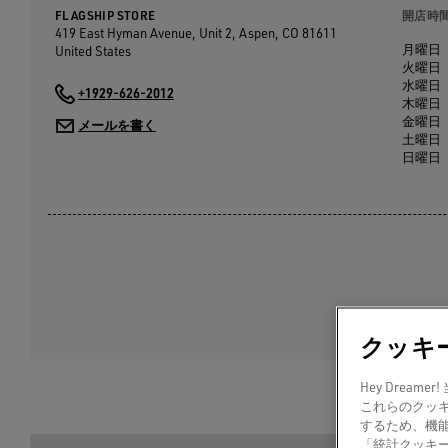
FLAGSHIP STORE
開店時
419 East Hyman Avenue, Unit 2, Aspen, CO
81611
月曜日
United States
火曜日
水曜日
+1929-626-2012
木曜日
金曜日
メールを書く
土曜日
日曜日
クッキ
Hey Dre
これらのクッ
するため、機
「統計クッキ