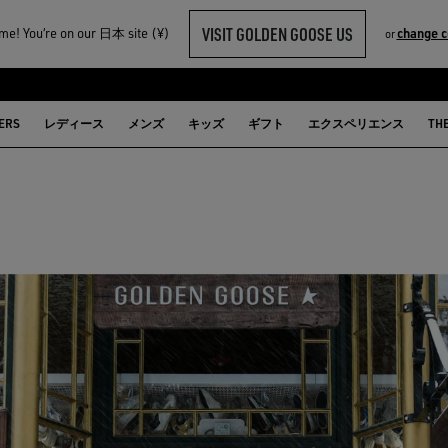
VISIT GOLDEN GOOSE US
e! You‘re on our 日本 site (¥)
change c
or
ERS
レディース
メンズ
キッズ
ギフト
エクスペリエンス
TH