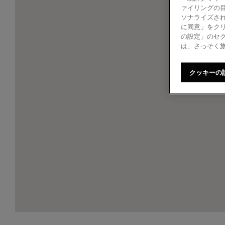
ァイリングの
ソナライズされ
に同意」をク
の設定」のセ
は、さっそく
クッキーの