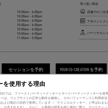
間
取り扱い商品
10:00am - 6:00pm
店舗でのご注
10:00am - 6:00pm
10:00am - 6:00pm
アポイントメ
10:00am - 6:00pm
10:00am - 6:00pm
パーソナルシ
10:00am - 6:00pm
11:00am - 5:00pm
セッションを予約
YOUR CO-CREATION を予約
ーを使用する理由
amer! 当社では、ファーストパーティークッキーとサードパーティークッキーを
キーは、ウェブサイトの正常な動作を確保し、そのパフォーマンスと利用状況
能および統計の目的で使用しています（「テクニカルクッキー」と呼ばれるも
ー」が含まれます）。さらに、お客様の同意を得た場合に限り、マーケティン