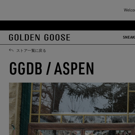
Welcom
メ
フ
イ
ッ
SNEAK
ン
タ
コ
ー
ストア一覧に戻る
ン
コ
GGDB / ASPEN
テ
ン
ン
テ
ツ
ン
に
ツ
移
に
行
移
す
行
る
す
る