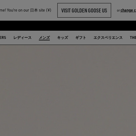
VISIT GOLDEN GOOSE US
e! You‘re on our 日本 site (¥)
change c
or
ERS
レディース
メンズ
キッズ
ギフト
エクスペリエンス
TH