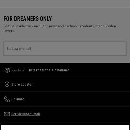
FOR DREAMERS ONLY
Get the inside track on all the news and exclusive content just for Golden
Lovers.
La tua e-mail
Golden Goose Services
Spedisci in:
Internazionale / italiano
Store Locator
Chiamaci
Scrivici una e-mail
SERVIZIO CLIENTI