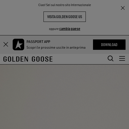
THE
Ciao! Sei sul nostro sito Internazionale
PERIENCE
COMMUNITY
VISITA GOLDEN GOOSE US
cambia paese
oppure
PASSPORT APP
Vai
Vai
DOWNLOAD
Scopri le prossime uscite in anteprima
al
al
contenuto
contenuto
principale
del
piè
di
pagina