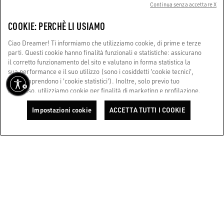
Continua senza accettare X
CORPORATE
COOKIE: PERCHÈ LI USIAMO
Ciao Dreamer! Ti informiamo che utilizziamo cookie, di prime e terze
TERMINI D'USO
parti. Questi cookie hanno finalità funzionali e statistiche: assicurano
il corretto funzionamento del sito e valutano in forma statistica la
sua performance e il suo utilizzo (sono i cosiddetti 'cookie tecnici',
SIAMO QUI PER AIUTARTI
che comprendono i 'cookie statistici'). Inoltre, solo previo tuo
Stai utilizzando uno screen reader e hai difficoltà?
consenso, utilizziamo cookie per finalità di marketing e profilazione.
Contattaci
Questi ci permettono di migliorare la tua esperienza Golden,
personalizzandola con contenuti unici in linea con i tuoi interessi e
Impostazioni cookie
ACCETTA TUTTI I COOKIE
desideri. Cliccando su 'Accetta tutti i cookie', ci presti il tuo consenso
Made with ❤ in Venice.
all'utilizzo di tutti i cookie. Potrai comunque configurare le tue
preferenze in ogni momento accedendo alla sezione 'Impostazioni
Golden Goose S.p.A. ©2026 - All Rights Reserved.
Maggiori informazioni
cookie'. Per saperne di più, consulta la nostra Cookie Policy. Ora,
goditi il viaggio.
Cookie Policy
TORNA ALL’INIZIO