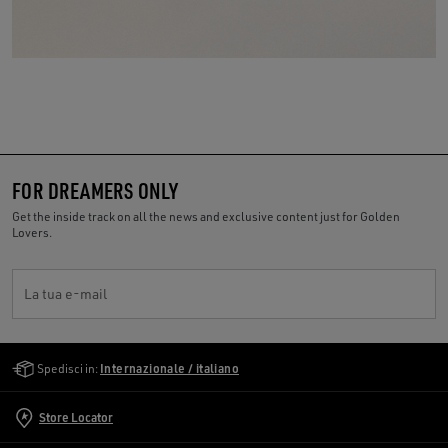
FOR DREAMERS ONLY
Get the inside track on all the news and exclusive content just for Golden
Lovers.
La tua e-mail
Golden Goose Services
Spedisci in:
Internazionale / italiano
Store Locator