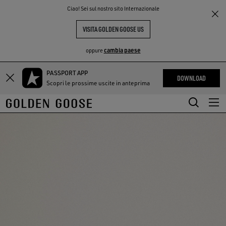
THE
Ciao! Sei sul nostro sito Internazionale
PERIENCE
COMMUNITY
VISITA GOLDEN GOOSE US
cambia paese
oppure
PASSPORT APP
Vai
Vai
DOWNLOAD
Scopri le prossime uscite in anteprima
al
al
contenuto
contenuto
principale
del
piè
di
pagina