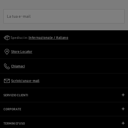
La tua e-mail
Golden Goose Services
Spedisci in:
Internazionale / italiano
Store Locator
Chiamaci
Scrivici una e-mail
SERVIZIO CLIENTI
CORPORATE
TERMINI D'USO