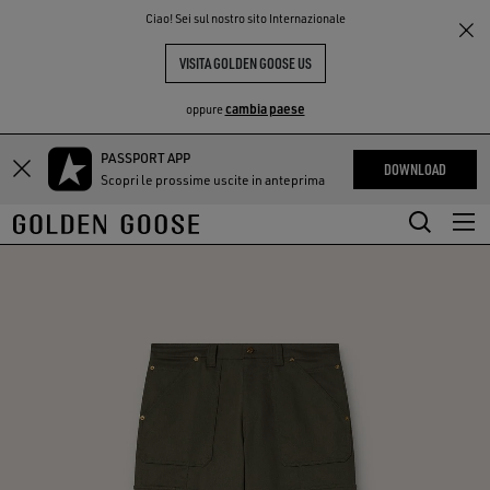
THE
Ciao! Sei sul nostro sito Internazionale
PERIENCE
COMMUNITY
VISITA GOLDEN GOOSE US
cambia paese
oppure
PASSPORT APP
Vai
Vai
DOWNLOAD
Scopri le prossime uscite in anteprima
al
al
contenuto
contenuto
principale
del
piè
di
pagina