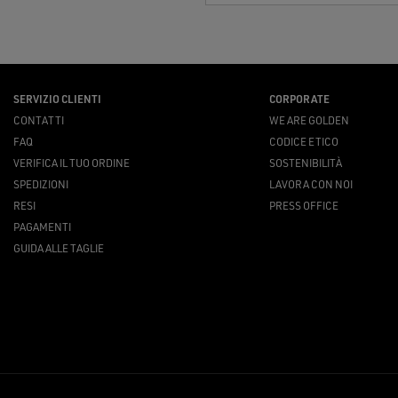
SERVIZIO CLIENTI
CORPORATE
CONTATTI
WE ARE GOLDEN
FAQ
CODICE ETICO
VERIFICA IL TUO ORDINE
SOSTENIBILITÀ
SPEDIZIONI
LAVORA CON NOI
RESI
PRESS OFFICE
PAGAMENTI
GUIDA ALLE TAGLIE