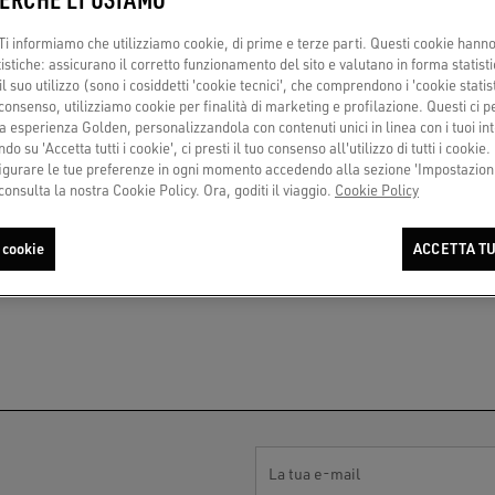
e più minimalista di Golden Goose. Un modello vers
i informiamo che utilizziamo cookie, di prime e terze parti. Questi cookie hanno 
tistiche: assicurano il corretto funzionamento del sito e valutano in forma statisti
e
che tieni nell'armadio e non stancano mai.
 suo utilizzo (sono i cosiddetti 'cookie tecnici', che comprendono i 'cookie statisti
consenso, utilizziamo cookie per finalità di marketing e profilazione. Questi ci 
 con abiti eleganti, sono facilmente abbinabili per 
a esperienza Golden, personalizzandola con contenuti unici in linea con i tuoi int
cibili per la costruzione a mano tipica di Golden 
do su 'Accetta tutti i cookie', ci presti il tuo consenso all'utilizzo di tutti i cookie.
urare le tue preferenze in ogni momento accedendo alla sezione 'Impostazioni
 che fanno parte del panorama Made in Italy.
consulta la nostra Cookie Policy. Ora, goditi il viaggio.
Cookie Policy
 cookie
ACCETTA TU
La tua e-mail