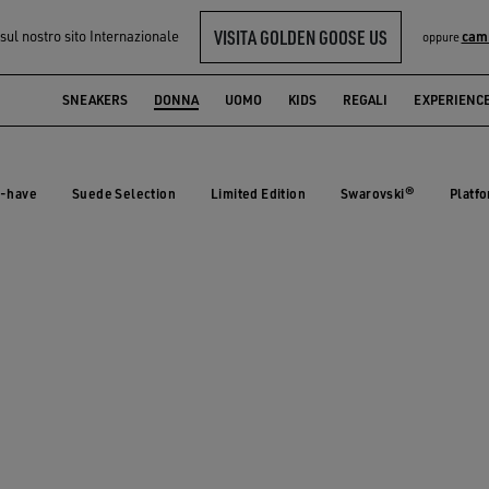
VISITA GOLDEN GOOSE US
 sul nostro sito Internazionale
cam
oppure
SNEAKERS
DONNA
UOMO
KIDS
REGALI
EXPERIENC
-have
Suede Selection
Limited Edition
Swarovski®
Platf
t-have
Suede Selection
Limited Edition
Swarovski®
Plat