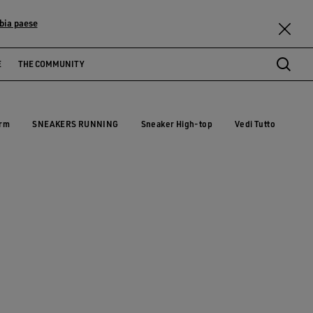
bia paese
E
THE COMMUNITY
orm
SNEAKERS RUNNING
Sneaker High-top
Vedi Tutto
form
SNEAKERS RUNNING
Sneaker High-top