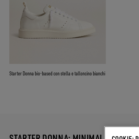
Starter Donna bio-based con stella e talloncino bianchi
STARTER DONNA: MINIMALISTE, MA 
COOKIE: 