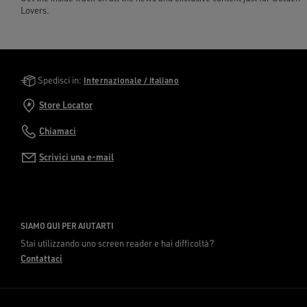
Lovers.
Golden Goose Services
Spedisci in:
Internazionale / italiano
Store Locator
Chiamaci
Scrivici una e-mail
SIAMO QUI PER AIUTARTI
Stai utilizzando uno screen reader e hai difficoltà?
Contattaci