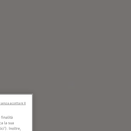
 senza accettare X
finalità
ca la sua
ci'). Inoltre,