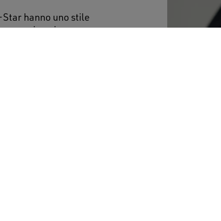
-Star hanno uno stile
generazione in
 la tomaia in rete e in
minata oro e il talloncino
r i lacci dorati, e i lacci