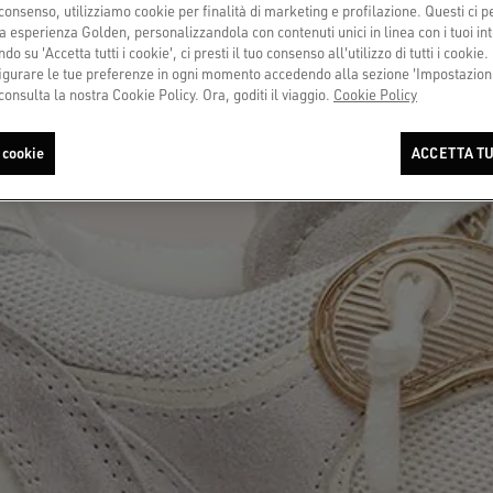
consenso, utilizziamo cookie per finalità di marketing e profilazione. Questi ci 
a esperienza Golden, personalizzandola con contenuti unici in linea con i tuoi int
do su 'Accetta tutti i cookie', ci presti il tuo consenso all'utilizzo di tutti i cookie.
urare le tue preferenze in ogni momento accedendo alla sezione 'Impostazioni
consulta la nostra Cookie Policy. Ora, goditi il viaggio.
Cookie Policy
 cookie
ACCETTA TU