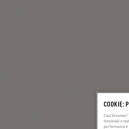
COOKIE: 
Ciao Dreamer! T
funzionali e sta
performance e il