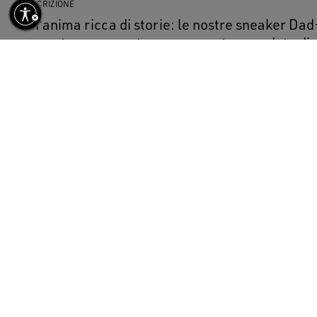
DESCRIZIONE
Un'anima ricca di storie: le nostre sneaker Dad
senza tempo, creato per essere tramandato di 
generazione. Questa versione si caratterizza per
suede bianca accentuata dalla stella in pelle la
in suede bianco. E come tocco finale, i passanti pe
color panna.
DETTAGLI
Articolo n.
GWF00884.F007460.12271
Tomaia in rete e suede bianca
Stella in pelle laminata oro
Talloncino in suede bianco
Passalacci dorati
Lacci color panna
Trattamento vintage