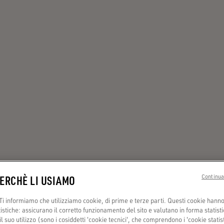
PERCHÈ LI USIAMO
Continua
i informiamo che utilizziamo cookie, di prime e terze parti. Questi cookie hanno 
tistiche: assicurano il corretto funzionamento del sito e valutano in forma statisti
 suo utilizzo (sono i cosiddetti 'cookie tecnici', che comprendono i 'cookie statisti