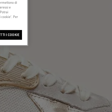
permettono di
eressi e
 Potrai
 cookie'. Per
TTI I COOKIE