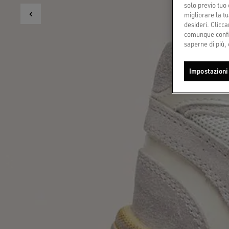
solo previo tuo 
migliorare la tu
desideri. Cliccan
comunque config
saperne di più, 
Impostazioni