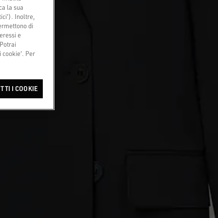
ca la sua
ci'). Inoltre,
permettono di
eressi e
 Potrai
 cookie'. Per
TTI I COOKIE