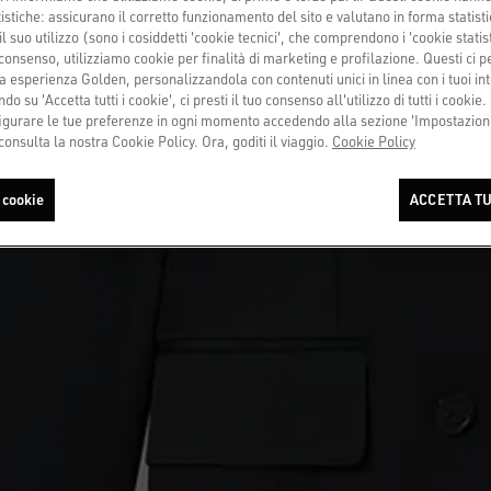
tistiche: assicurano il corretto funzionamento del sito e valutano in forma statisti
 suo utilizzo (sono i cosiddetti 'cookie tecnici', che comprendono i 'cookie statisti
consenso, utilizziamo cookie per finalità di marketing e profilazione. Questi ci 
a esperienza Golden, personalizzandola con contenuti unici in linea con i tuoi int
do su 'Accetta tutti i cookie', ci presti il tuo consenso all'utilizzo di tutti i cookie.
urare le tue preferenze in ogni momento accedendo alla sezione 'Impostazioni
consulta la nostra Cookie Policy. Ora, goditi il viaggio.
Cookie Policy
 cookie
ACCETTA TU