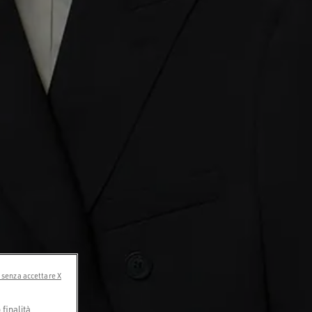
 senza accettare X
finalità