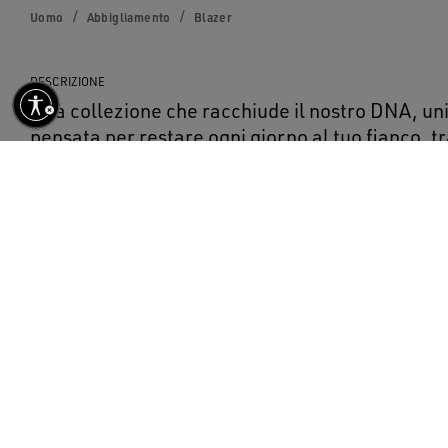
Uomo
Abbigliamento
Blazer
DESCRIZIONE
Una collezione che racchiude il nostro DNA, un
pensata per restare ogni giorno al tuo fianco, tra 
sole o la pioggia. Di colore nero, questo blazer
di lana è caratterizzato dalla chiusura a bottoni
stampata.
DETTAGLI
Articolo n.
GMP00835.P001521.90100
Golden Collection
Colore: nero
Modello doppiopetto
Doppia stellina sul retro