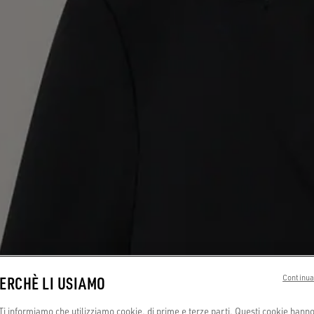
PERCHÈ LI USIAMO
Continua
i informiamo che utilizziamo cookie, di prime e terze parti. Questi cookie hanno 