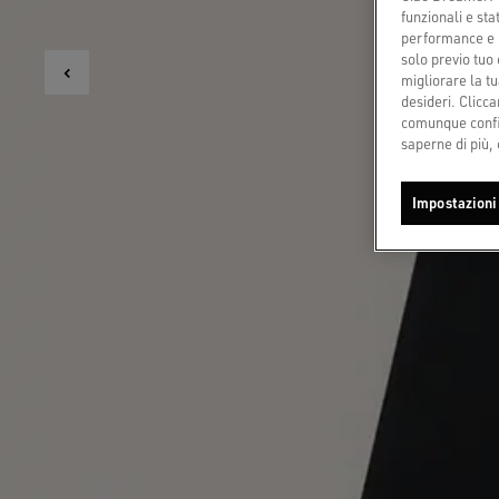
funzionali e sta
performance e il
solo previo tuo 
migliorare la tu
desideri. Cliccan
comunque config
saperne di più, 
Impostazioni