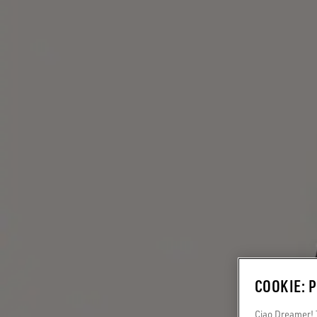
COOKIE: 
Ciao Dreamer! T