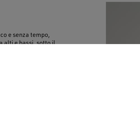
ico e senza tempo,
alti e bassi, sotto il
 doppiopetto in gabardine
 e dalla fodera interna