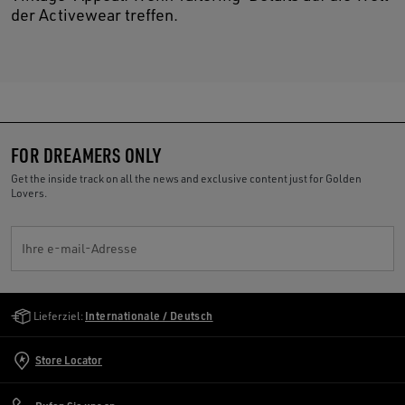
der Activewear treffen.
FOR DREAMERS ONLY
Get the inside track on all the news and exclusive content just for Golden
Lovers.
Ihre e-mail-Adresse
Golden Goose Services
Lieferziel:
Internationale / Deutsch
Store Locator