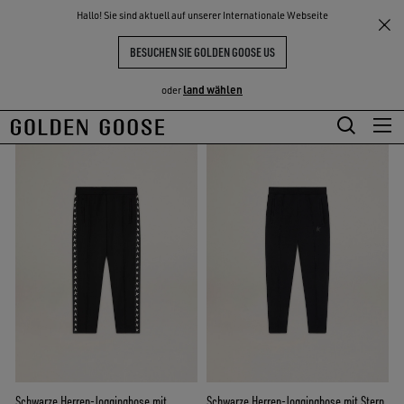
THE
Hallo! Sie sind aktuell auf unserer Internationale Webseite
Herren
Star Collection
NKE
ERLEBNISSE
COMMUNITY
STAR COLLECTION
BESUCHEN SIE GOLDEN GOOSE US
18 PRODUKTE
land wählen
oder
Zum
Zum
Hauptinhalt
Footer-
springen
Inhalt
springen
Schwarze Herren-Jogginghose mit
Schwarze Herren-Jogginghose mit Stern