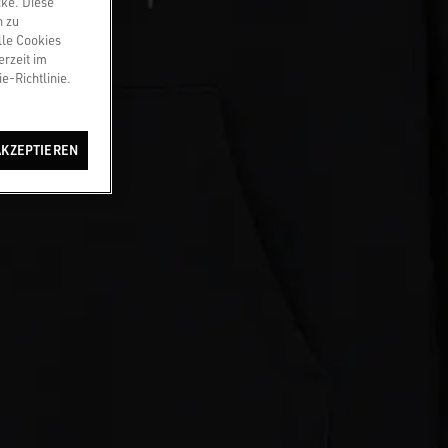
cke. Diese
n zu
lle Cookies
erzeit im
e-Richtlinie.
AKZEPTIEREN