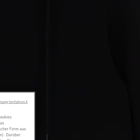
mung fortfahren X
Cookies
das
scher Form aus
en). Darüber