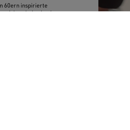
n 60ern inspirierte
er sich an jeden Look
rze Regular-Fit-
 durch die Sterne auf
hervor – beide
ook.