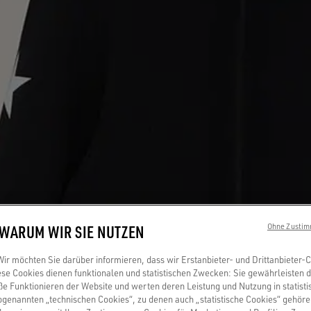
 WARUM WIR SIE NUTZEN
Ohne Zustim
r möchten Sie darüber informieren, dass wir Erstanbieter- und Drittanbieter-
se Cookies dienen funktionalen und statistischen Zwecken: Sie gewährleisten 
 Funktionieren der Website und werten deren Leistung und Nutzung in statisti
sogenannten „technischen Cookies“, zu denen auch „statistische Cookies“ gehör