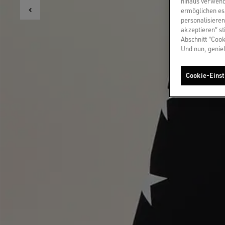
hinaus verwend
ermöglichen es 
personalisieren
akzeptieren“ st
Abschnitt "Cook
Und nun, genie
Cookie-Einst