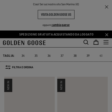
THE
Ciao! Sei sul nostro sito San Marino (€)
Donna
Sneakers
Suede Selection
PERIENCE
COMMUNITY
SNEAKER SUEDE DONNA
VISITA GOLDEN GOOSE US
102 PRODOTTI
cambia paese
oppure
SPEDIZIONE GRATUITA ACQUISTANDO DA LOGGATO
Vai
Vai
Suede Selection
Limited Edition
Swarovski®
Platform
SNEAK
al
al
e
Suede Selection
Limited Edition
Swarovski®
Platform
SNEA
contenuto
contenuto
principale
del
TAGLIA:
34
35
36
37
38
39
40
piè
di
FILTRA E ORDINA
pagina
NEW IN
NEW IN