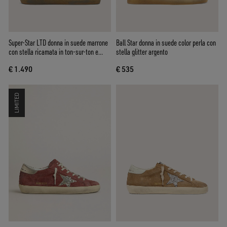
Super-Star LTD donna in suede marrone
Ball Star donna in suede color perla con
con stella ricamata in ton-sur-ton e
stella glitter argento
strass argento
€ 1.490
€ 535
LIMITED