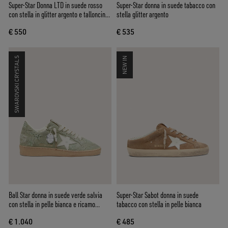
Super-Star Donna LTD in suede rosso
Super-Star donna in suede tabacco con
con stella in glitter argento e talloncino
stella glitter argento
in pelle laminata
€ 550
€ 535
SWAROVSKI CRYSTALS
NEW IN
Ball Star donna in suede verde salvia
Super-Star Sabot donna in suede
con stella in pelle bianca e ricamo
tabacco con stella in pelle bianca
floreale con Swarovski ton sur ton
€ 1.040
€ 485