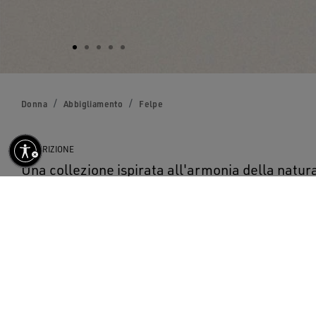
Donna
Abbigliamento
Felpe
DESCRIZIONE
Una collezione ispirata all'armonia della natur
crea un senso di ricercata eleganza. Di cotone 
felpa polo cropped si caratterizza per la stampa
'Golden' di color bianco e dai bordi a costina.
DETTAGLI
Articolo n.
GWP02200.P001888.35913