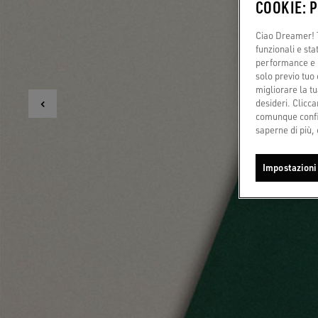
COOKIE: 
Ciao Dreamer! T
funzionali e sta
performance e il
solo previo tuo 
migliorare la tu
desideri. Cliccan
comunque config
saperne di più, 
Impostazioni