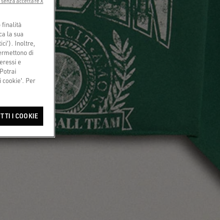
 senza accettare X
finalità
ca la sua
ci'). Inoltre,
permettono di
eressi e
 Potrai
 cookie'. Per
TTI I COOKIE