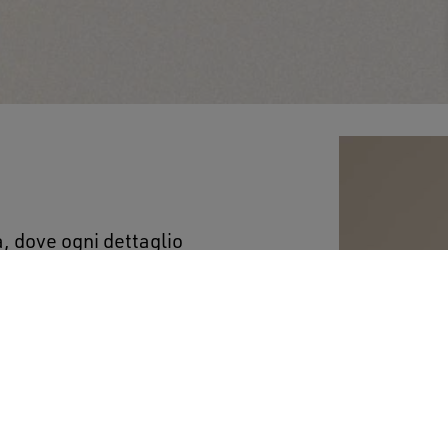
a, dove ogni dettaglio
di colore verde, questa
 con scritta e logo