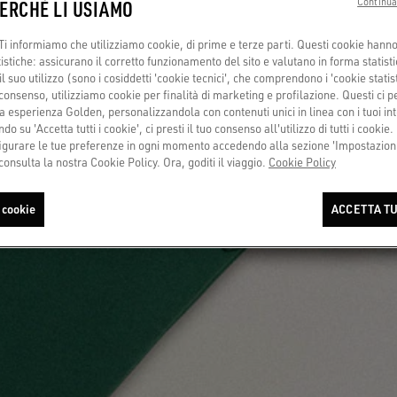
PERCHÈ LI USIAMO
Continua
i informiamo che utilizziamo cookie, di prime e terze parti. Questi cookie hanno 
tistiche: assicurano il corretto funzionamento del sito e valutano in forma statisti
 suo utilizzo (sono i cosiddetti 'cookie tecnici', che comprendono i 'cookie statisti
consenso, utilizziamo cookie per finalità di marketing e profilazione. Questi ci 
a esperienza Golden, personalizzandola con contenuti unici in linea con i tuoi int
do su 'Accetta tutti i cookie', ci presti il tuo consenso all'utilizzo di tutti i cookie.
urare le tue preferenze in ogni momento accedendo alla sezione 'Impostazioni
consulta la nostra Cookie Policy. Ora, goditi il viaggio.
Cookie Policy
 cookie
ACCETTA TU