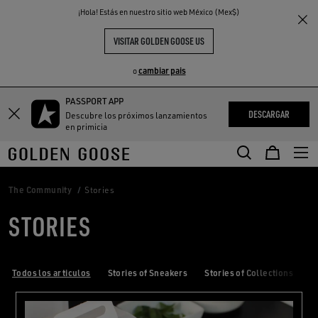
THE
¡Hola! Estás en nuestro sitio web México (Mex$)
S
EXPERIENCIAS
COMMUNITY
VISITAR GOLDEN GOOSE US
cambiar pais
o
PASSPORT APP
DESCARGAR
Descubre los próximos lanzamientos
en primicia
The Community
Stories
STORIES
Todos los articulos
Stories of Sneakers
Stories of Collections
S