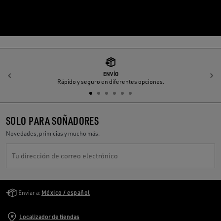
ENVÍO
Anterior
S
Rápido y seguro en diferentes opciones.
SOLO PARA SOÑADORES
Novedades, primicias y mucho más.
Tu dirección de correo electrónico
Golden Goose Services
Enviar a:
México / español
Localizador de tiendas