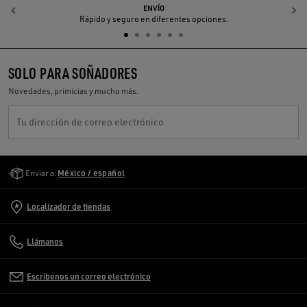
ENVÍO
Anterior
S
Rápido y seguro en diferentes opciones.
SOLO PARA SOÑADORES
Novedades, primicias y mucho más.
Tu dirección de correo electrónico
Golden Goose Services
Enviar a:
México / español
Localizador de tiendas
Llámanos
Escríbenos un correo electrónico