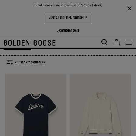
THE
¡Hola! Estás en nuestro sitio web México (Mex$)
Hombre
Prendas
T-Shirt & Polos
S
EXPERIENCIAS
COMMUNITY
PLAYERAS Y POLOS HOMBRE
VISITAR GOLDEN GOOSE US
49 PRODUCTOS
cambiar pais
o
T-Shirt & Polos
Sudaderas
Denim
Vaqueros & Pantalones
Ca
T-Shirt & Polos
Sudaderas
Denim
Vaqueros & Pantalones
Ca
FILTRAR Y ORDENAR