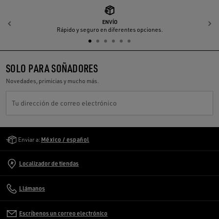
ENVÍO
Anterior
S
Rápido y seguro en diferentes opciones.
SOLO PARA SOÑADORES
Novedades, primicias y mucho más.
Tu dirección de correo electrónico
Golden Goose Services
Enviar a:
México / español
Localizador de tiendas
Llámanos
Escríbenos un correo electrónico