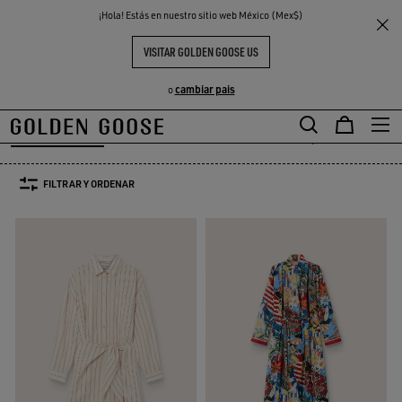
THE
¡Hola! Estás en nuestro sitio web México (Mex$)
Mujer
Prendas
Vestidos & Monos
S
EXPERIENCIAS
COMMUNITY
VESTIDOS Y MONOS MUJER
VISITAR GOLDEN GOOSE US
21 PRODUCTOS
cambiar pais
o
Vestidos & Monos
Camisas
Blazers
Prendas de punto
Abrigo
ts
Vestidos & Monos
Camisas
Blazers
Prendas de punto
Abrig
FILTRAR Y ORDENAR