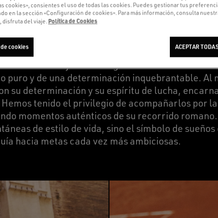
as cookies», consientes el uso de todas las cookies. Puedes gestionar tus preferenc
 en la sección «Configuración de cookies». Para más información, consulta nuestra
Política de Cookies
 disfruta del viaje.
 de cookies
ACEPTAR TODAS
rio de intensas emociones para el tenis mundial y 
smine Paolini y Zizou Bergs. La extraordinaria vic
to puro y de una determinación inquebrantable. Al 
con su determinación y su espíritu de lucha, encarn
 Hemos tenido el privilegio de acompañarlos por las
ando momentos auténticos de su recorrido romano.
táneas de estilo de vida, sino el símbolo de sueños
guía hacia metas cada vez más ambiciosas.