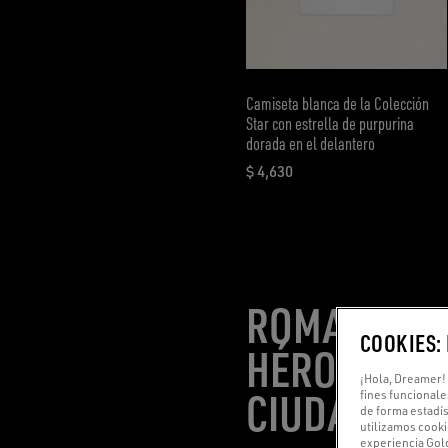
Camiseta blanca de la Colección
Star con estrella de purpurina
dorada en el delantero
$ 4,630
precio actual $ 4,630
ROMA, ESCE
COOKIES:
HÉROES MO
¡Hola, Dreamer! 
CIUDAD
fines funcionale
de forma estadís
utilizamos cooki
experiencia Gold