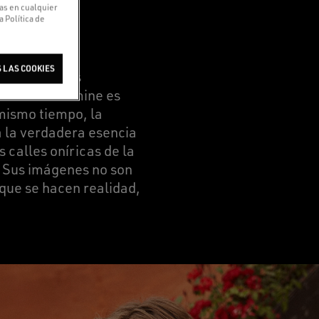
ias en cualquier
 Política de
 LAS COOKIES
para nuestros
toria de Jasmine es
mismo tiempo, la
a la verdadera esencia
 calles oníricas de la
 Sus imágenes no son
 que se hacen realidad,