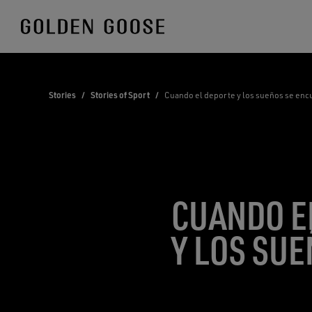
Skip
to
Content
Stories
/
Stories of Sport
/
Cuando el deporte y los sueños se enc
CUANDO E
Y LOS SU