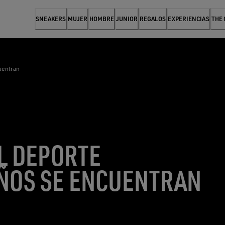
SNEAKERS
MUJER
HOMBRE
JUNIOR
REGALOS
EXPERIENCIAS
THE
uentran
L DEPORTE
EÑOS SE ENCUENTRAN