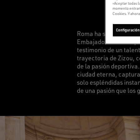
«Aceptar todas l
momento entrando
Cookies. Y ahora,
Configuración
Roma ha sido el escena
Embajadores Golden, Ja
testimonio de un talen
trayectoria de Zizou, 
de la pasión deportiva.
ciudad eterna, captur
solo espléndidas instan
de una pasión que los 