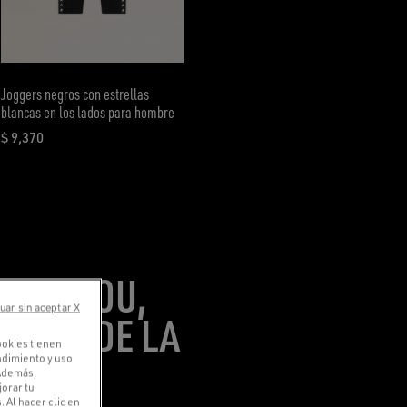
Joggers negros con estrellas
blancas en los lados para hombre
$ 9,370
precio actual $ 9,370
 Y ZIZOU,
uar sin aceptar X
LLAS DE LA
ookies tienen
endimiento y uso
 Además,
orar tu
 Al hacer clic en