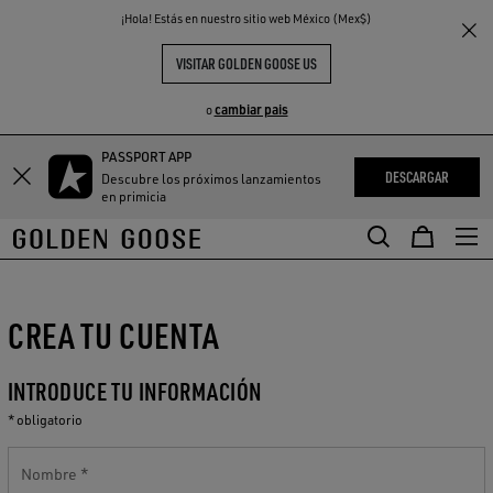
THE
¡Hola! Estás en nuestro sitio web México (Mex$)
S
EXPERIENCIAS
COMMUNITY
VISITAR GOLDEN GOOSE US
cambiar pais
o
PASSPORT APP
DESCARGAR
Descubre los próximos lanzamientos
en primicia
CREA TU CUENTA
INTRODUCE TU INFORMACIÓN
* obligatorio
Nombre