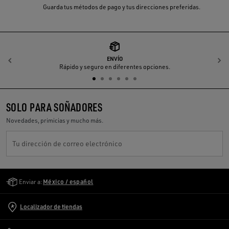
Guarda tus métodos de pago y tus direcciones preferidas.
ENVÍO
Anterior
S
Rápido y seguro en diferentes opciones.
SOLO PARA SOÑADORES
Novedades, primicias y mucho más.
Tu dirección de correo electrónico
Golden Goose Services
Enviar a:
México / español
Localizador de tiendas