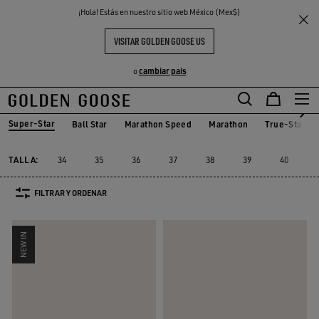
THE
¡Hola! Estás en nuestro sitio web México (Mex$)
Mujer
Sneakers
Super-Star
S
EXPERIENCIAS
COMMUNITY
SUPER-STAR MUJER
VISITAR GOLDEN GOOSE US
156 PRODUCTOS
cambiar pais
o
Super-Star
Ball Star
Marathon Speed
Marathon
True-Star
Ball Star
Marathon Speed
Marathon
True-Star
Super-Star
TALLA:
34
35
36
37
38
39
40
FILTRAR Y ORDENAR
NEW IN