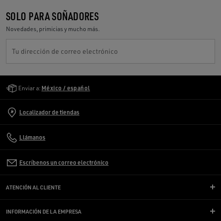
SOLO PARA SOÑADORES
Novedades, primicias y mucho más.
Tu dirección de correo electrónico
Golden Goose Services
Enviar a:
México / español
Localizador de tiendas
Llámanos
Escríbenos un correo electrónico
ATENCIÓN AL CLIENTE
INFORMACIÓN DE LA EMPRESA