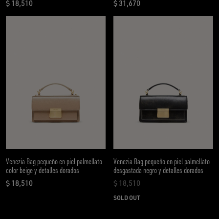
$ 18,510
$ 31,670
precio actual $ 18,510
precio actual $ 31,670
Venezia Bag pequeño en piel palmellato
Venezia Bag pequeño en piel palmellato
color beige y detalles dorados
desgastada negro y detalles dorados
$ 18,510
$ 18,510
precio actual $ 18,510
precio actual $ 18,510
SOLD OUT