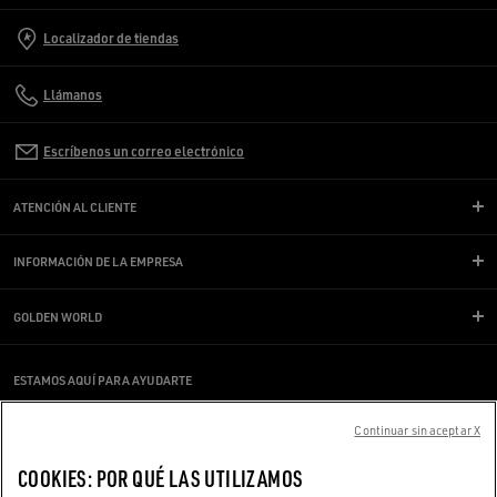
Localizador de tiendas
Llámanos
Escríbenos un correo electrónico
ATENCIÓN AL CLIENTE
INFORMACIÓN DE LA EMPRESA
GOLDEN WORLD
ESTAMOS AQUÍ PARA AYUDARTE
¿Estás usando un lector de pantalla y estás teniendo problemas?
Ponte en contacto con nosotros
Continuar sin aceptar X
COOKIES: POR QUÉ LAS UTILIZAMOS
Hecho con ❤ en Venecia.