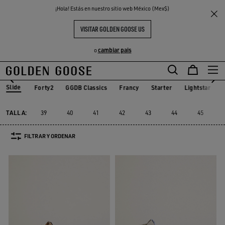
THE
¡Hola! Estás en nuestro sitio web México (Mex$)
Hombre
Sneakers
Slide
S
EXPERIENCIAS
COMMUNITY
SLIDE HOMBRE
VISITAR GOLDEN GOOSE US
10 PRODUCTOS
cambiar pais
o
Slide
Forty2
GGDB Classics
Francy
Starter
Lightstar
Forty2
GGDB Classics
Francy
Starter
Lightstar
Slide
TALLA:
39
40
41
42
43
44
45
FILTRAR Y ORDENAR