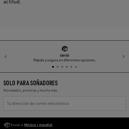
actitud.
ENVÍO
Anterior
S
Rápido y seguro en diferentes opciones.
SOLO PARA SOÑADORES
Novedades, primicias y mucho más.
Tu dirección de correo electrónico
Golden Goose Services
Enviar a:
México / español