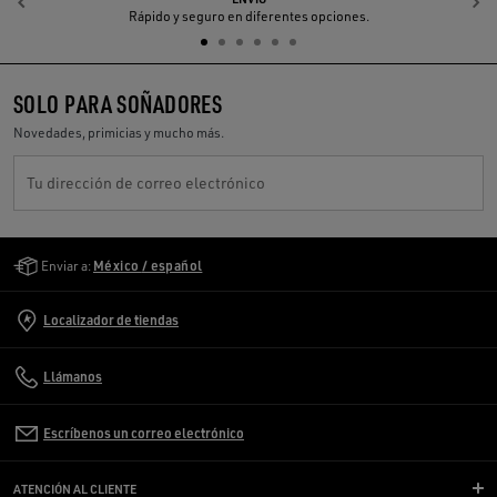
Anterior
S
Rápido y seguro en diferentes opciones.
SOLO PARA SOÑADORES
Novedades, primicias y mucho más.
Tu dirección de correo electrónico
Golden Goose Services
Enviar a:
México / español
Localizador de tiendas
Llámanos
Escríbenos un correo electrónico
ATENCIÓN AL CLIENTE