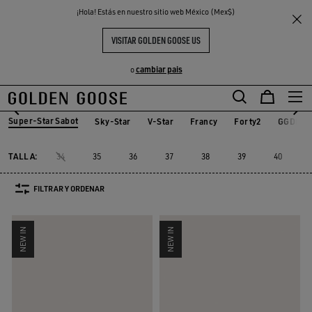
THE
¡Hola! Estás en nuestro sitio web México (Mex$)
Mujer
Sneakers
Super-Star Sabot
S
EXPERIENCIAS
COMMUNITY
SUPER-STAR SABOT MUJER
VISITAR GOLDEN GOOSE US
15 PRODUCTOS
cambiar pais
o
Super-Star Sabot
Sky-Star
V-Star
Francy
Forty2
GGDB Cl
Sky-Star
V-Star
Francy
Forty2
GGDB C
Super-Star Sabot
TALLA:
34
35
36
37
38
39
40
FILTRAR Y ORDENAR
NEW IN
NEW IN