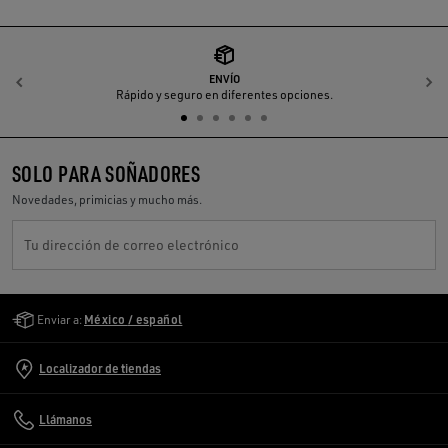
ENVÍO
Anterior
S
Rápido y seguro en diferentes opciones.
SOLO PARA SOÑADORES
Novedades, primicias y mucho más.
Tu dirección de correo electrónico
Golden Goose Services
Enviar a:
México / español
Localizador de tiendas
Llámanos