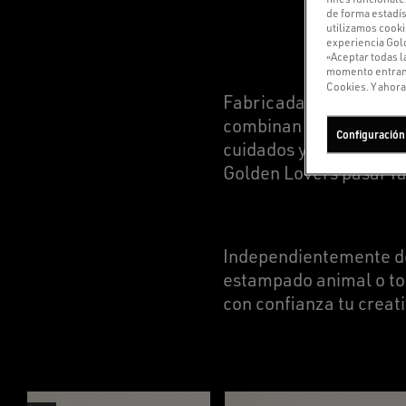
de forma estadís
utilizamos cooki
experiencia Gold
«Aceptar todas l
momento entrando
Cookies. Y ahora,
Fabricadas con distinto
combinan el atractivo 
Configuración
cuidados y elegantes, 
Golden Lovers pasar fá
Independientemente de 
estampado animal o toq
con confianza tu creat