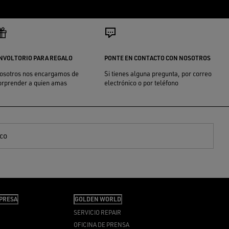
NVOLTORIO PARA REGALO
PONTE EN CONTACTO CON NOSOTROS
osotros nos encargamos de
Si tienes alguna pregunta, por correo
orprender a quien amas
electrónico o por teléfono
ico
PRESA
GOLDEN WORLD
SERVICIO REPAIR
OFICINA DE PRENSA