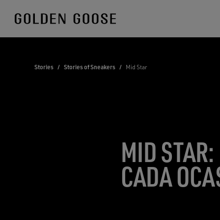
Skip
to
Content
Stories
/
Stories of Sneakers
/
Mid Star
MID STAR:
CADA OCA