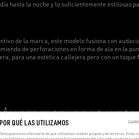
ía hasta la noche y lo suficientemente estilosas p
tintivo de la marca, este modelo fusiona con audacia
umiendo de perforaciones en forma de ala en la pun
sera, para una estética callejera pero con un toque 
IÓN PERFECTA DE LO INFOR
 POR QUÉ LAS UTILIZAMOS
Contin
Solo queremos informarte de que utilizamos cookies propias y de terceros. Estas c
s y estadísticos: garantizan el correcto funcionamiento del sitio web y evalúan su r