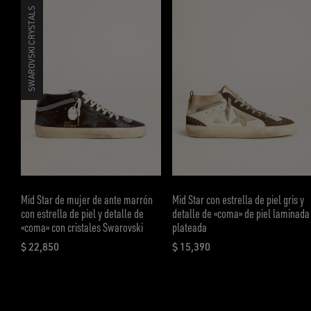
SWAROVSKI CRYSTALS
Mid Star de mujer de ante marrón
Mid Star con estrella de piel gris y
con estrella de piel y detalle de
detalle de «coma» de piel laminada
«coma» con cristales Swarovski
plateada
$ 22,850
$ 15,390
precio actual $ 22,850
precio actual $ 15,390