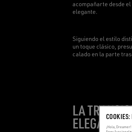
acompañarte desde el d
elegante.
Siguiendo el estilo dis
un toque clásico, pres
calado en la parte tra
LA TRANSIC
COOKIES:
ELEGANTE
¡Hola, Dreamer! 
fines funcionale