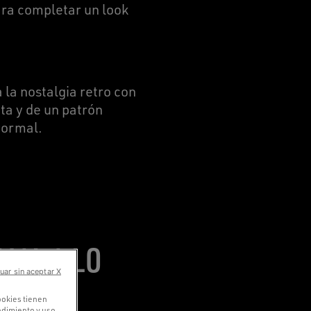
ara completar un look
 la nostalgia retro con
ta y de un patrón
formal.
MAL A LO
uar sin aceptar X
ookies tienen
endimiento y uso