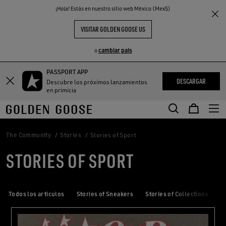
THE
¡Hola! Estás en nuestro sitio web México (Mex$)
S
EXPERIENCIAS
COMMUNITY
VISITAR GOLDEN GOOSE US
cambiar pais
o
PASSPORT APP
DESCARGAR
Descubre los próximos lanzamientos
en primicia
The Community
Stories
Stories of Sport
STORIES OF SPORT
Todos los articulos
Stories of Sneakers
Stories of Collections
S