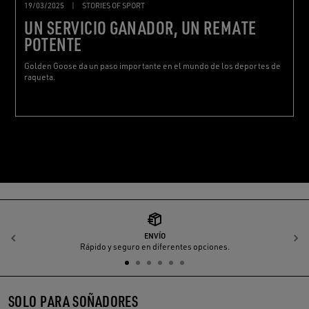
19/03/2025
|
STORIES OF SPORT
UN SERVICIO GANADOR, UN REMATE
POTENTE
Golden Goose da un paso importante en el mundo de los deportes de
raqueta.
ENVÍO
Anterior
S
Rápido y seguro en diferentes opciones.
SOLO PARA SOÑADORES