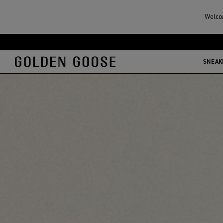
Welcom
メ
フ
イ
ッ
SNEAK
ン
タ
コ
ー
ン
コ
テ
ン
ン
テ
ツ
ン
に
ツ
移
に
行
移
す
行
る
す
る