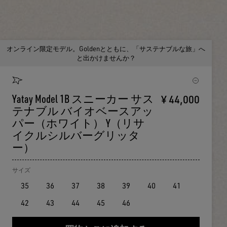
オンライン限定モデル。Goldenとともに、「サステナブルな旅」へ
と出かけませんか？
Yatay Model 1B スニーカー サス
¥ 44,000
テナブル バイオベースアッ
パー（ホワイト） Y（リサ
イクルシルバーグリッタ
ー）
サイズ
35
36
37
38
39
40
41
42
43
44
45
46