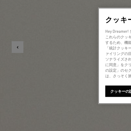
クッキ
Hey Dre
これらのクッ
するため、機
「統計クッキ
ァイリングの
ソナライズされ
に同意」をク
の設定」のセ
は、さっそく
クッキーの