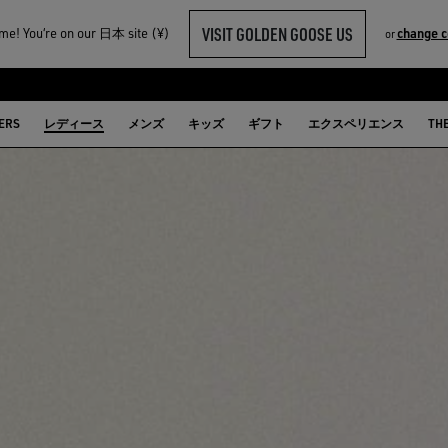
VISIT GOLDEN GOOSE US
e! You‘re on our 日本 site (¥)
change c
or
ERS
レディース
メンズ
キッズ
ギフト
エクスペリエンス
TH