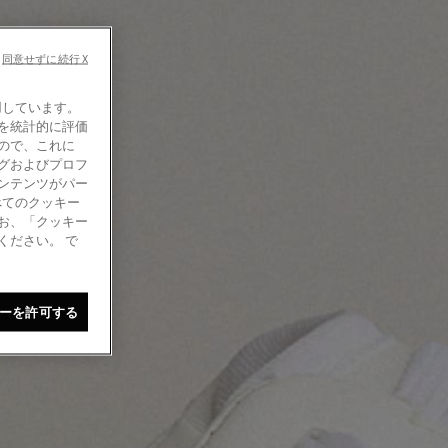
同意せずに続行 X
使用しています。
を統計的に評価
ので、これに
グおよびプロフ
ンテンツがパー
べてのクッキー
お、「クッキー
ください。 で
ーを許可する