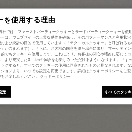
ーを使用する理由
amer! 当社では、ファーストパーティークッキーとサードパーティークッキーを
キーは、ウェブサイトの正常な動作を確保し、そのパフォーマンスと利用状況
能および統計の目的で使用しています（「テクニカルクッキー」と呼ばれるも
ー」が含まれます）。さらに、お客様の同意を得た場合に限り、マーケティン
目的でもクッキーを使用します。これにより、お客様の関心や嗜好に応じてコ
、より充実したGoldenの体験をお楽しみいただけるようになります。 「す
リックすると、すべてのクッキーの使用に同意されたものと見なされます。な
クションより、いつでも設定を変更できます。詳細はクッキーポリシーをご覧
旅をお楽しみください。
クッキーポリシー
設定
すべてのクッキ