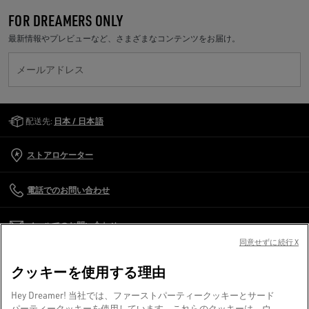
FOR DREAMERS ONLY
最新情報やプレビューなど、さまざまなコンテンツをお届け。
メールアドレス
Golden Goose Services
配送先:
日本 / 日本語
ストアロケーター
電話でのお問い合わせ
メールでのお問い合わせ
同意せずに続行 X
カスタマーケア
クッキーを使用する理由
企業情報
Hey Dreamer! 当社では、ファーストパーティークッキーとサード
パーティークッキーを使用しています。これらのクッキーは、ウ