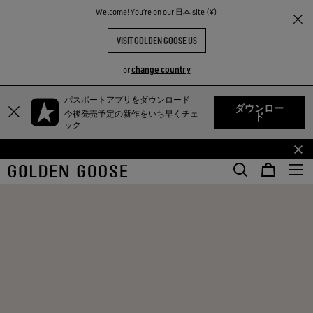
Welcome! You‘re on our 日本 site (¥)
VISIT GOLDEN GOOSE US
change country
or
TY
パスポートアプリをダウンロード
メ
フ
ダウンロー
今後発売予定の新作をいち早くチェ
ド
イ
ッ
ック
ン
タ
コ
ー
ン
コ
テ
ン
ン
テ
ツ
ン
に
ツ
移
に
行
移
す
行
る
す