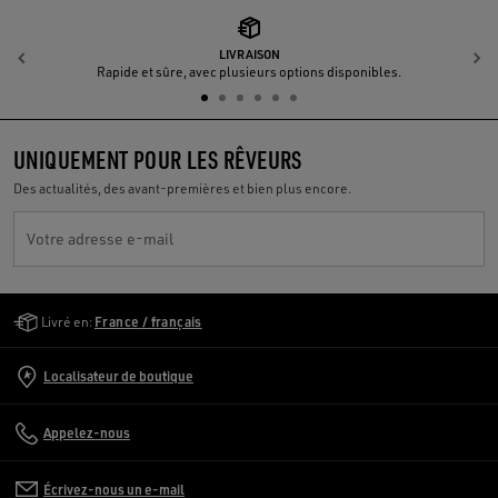
LIVRAISON
Précédent
S
Rapide et sûre, avec plusieurs options disponibles.
UNIQUEMENT POUR LES RÊVEURS
Des actualités, des avant-premières et bien plus encore.
Votre adresse e-mail
Golden Goose Services
Livré en:
France / français
Localisateur de boutique
Appelez-nous
Écrivez-nous un e-mail