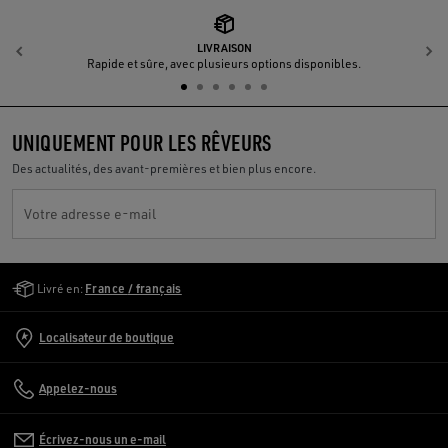
LIVRAISON
Précédent
S
Rapide et sûre, avec plusieurs options disponibles.
UNIQUEMENT POUR LES RÊVEURS
Des actualités, des avant-premières et bien plus encore.
Votre adresse e-mail
Golden Goose Services
Livré en:
France / français
Localisateur de boutique
Appelez-nous
Écrivez-nous un e-mail