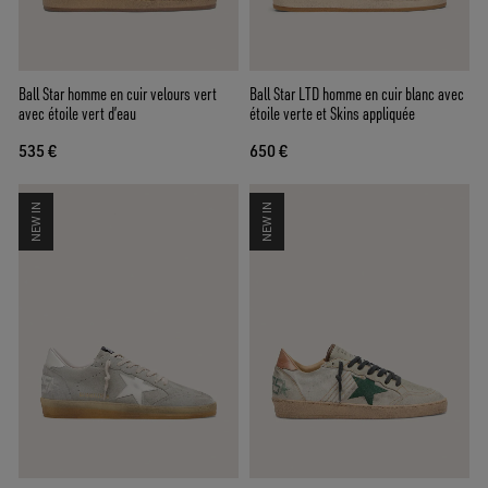
Ball Star homme en cuir velours vert
Ball Star LTD homme en cuir blanc avec
avec étoile vert d’eau
étoile verte et Skins appliquée
535 €
650 €
NEW IN
NEW IN