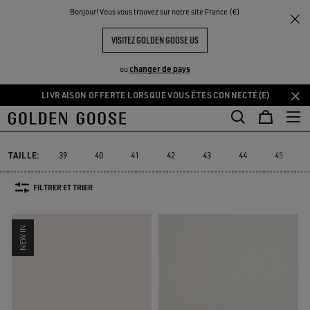
THE
Bonjour! Vous vous trouvez sur notre site France (€)
Homme
Sneakers
Ball Star
UX
EXPÉRIENCES
COMMUNITY
BALL STAR HOMME
VISITEZ GOLDEN GOOSE US
76 PRODUITS
changer de pays
ou
LIVRAISON OFFERTE LORSQUE VOUS ÊTES CONNECTÉ(E)
Aller
Aller
au
au
Ball Star
Marathon Speed
Marathon
Stardan
Running Sole
Marathon Speed
Marathon
Stardan
Running Sole
Ball Star
contenu
contenu
principal
du
TAILLE:
39
40
41
42
43
44
45
pied
de
FILTRER ET TRIER
page
NEW IN