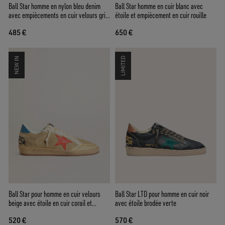
Ball Star homme en nylon bleu denim
Ball Star homme en cuir blanc avec
avec empiècements en cuir velours gris
étoile et empiècement en cuir rouille
clair et étoile en cuir lamé argenté
485 €
650 €
NEW IN
LIMITED
Ball Star pour homme en cuir velours
Ball Star LTD pour homme en cuir noir
beige avec étoile en cuir corail et
avec étoile brodée verte
contrefort en cuir nappa bleu
520 €
570 €