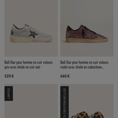
Ball Star pour homme en cuir velours
Ball Star pour homme en cuir velours
gris avec étoile en cuir noir
violet avec étoile en cabochons
argentés et contrefort en cuir naplak
520 €
660 €
noir
LIMITED
CO-CREATION INCLUSE