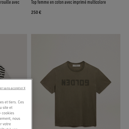
rouille avec
Top femme en coton avec imprimé multicolore
250 €
er sans accepter X
s et tiers. Ces
u site et
« cookies
quement, nous
r votre