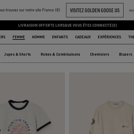
VISITEZ GOLDEN GOOSE US
us trouvez sur notre site France (€)
ou
LIVRAISON OFFERTE LORSQUE VOUS ÊTES CONNECTÉ(E)
ERS
FEMME
HOMME
ENFANTS
CADEAUX
EXPÉRIENCES
TH
Jupes & Shorts
Robes & Combinaisons
Chemisiers
Blazers
s
Jupes & Shorts
Robes & Combinaisons
Chemisiers
Blazer