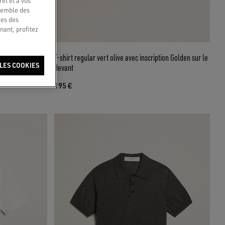
êt et à vos
nsemble des
res des
nant, profitez
vec imprimé
T-shirt regular vert olive avec inscription Golden sur le
LES COOKIES
devant
195 €