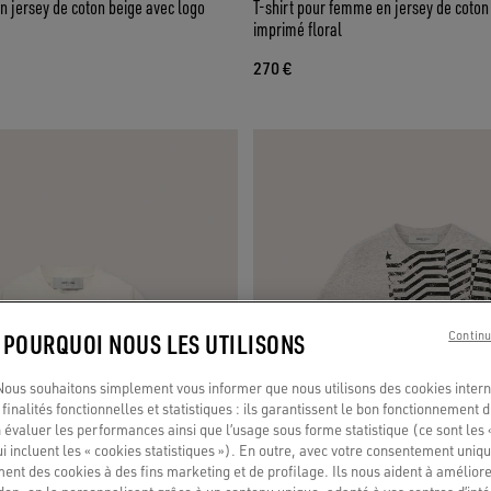
en jersey de coton beige avec logo
T-shirt pour femme en jersey de coton 
imprimé floral
270 €
: POURQUOI NOUS LES UTILISONS
Continu
us souhaitons simplement vous informer que nous utilisons des cookies interne
finalités fonctionnelles et statistiques : ils garantissent le bon fonctionnement d
 évaluer les performances ainsi que l’usage sous forme statistique (ce sont les 
ui incluent les « cookies statistiques »). En outre, avec votre consentement uni
ment des cookies à des fins marketing et de profilage. Ils nous aident à améliore