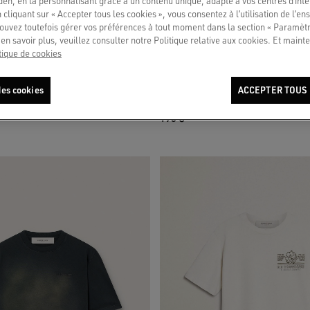
en, en la personnalisant grâce à un contenu unique, adapté à vos centres d’intér
 cliquant sur « Accepter tous les cookies », vous consentez à l’utilisation de l’e
ouvez toutefois gérer vos préférences à tout moment dans la section « Paramèt
en savoir plus, veuillez consulter notre Politique relative aux cookies. Et mainte
tique de cookies
 femme en coton blanc avec imprimé et
T-shirt unisexe en jersey gris chiné a
es cookies
ACCEPTER TOUS 
drapeau
195 €