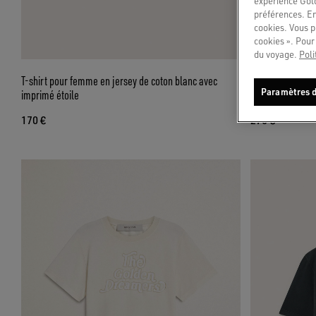
expérience Gold
préférences. En
cookies. Vous p
cookies ». Pour 
du voyage.
Poli
T-shirt pour femme en jersey de coton blanc avec
T-shirt cropped
Paramètres d
imprimé étoile
broderie
170 €
270 €