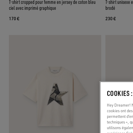
T-shirt cropped pour femme en jersey de coton bleu
T-shirt unisexe 
ciel avec imprimé graphique
brodé
170 €
230 €
COOKIES 
Hey Dreamer! No
cookies ont des 
permettent d’en
techniques », q
utilisons égale