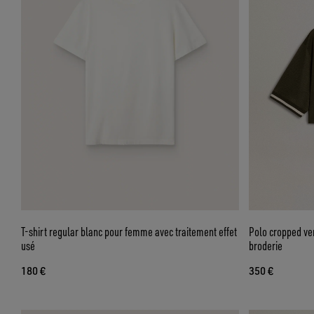
T-shirt regular blanc pour femme avec traitement effet
Polo cropped ver
usé
broderie
180 €
350 €