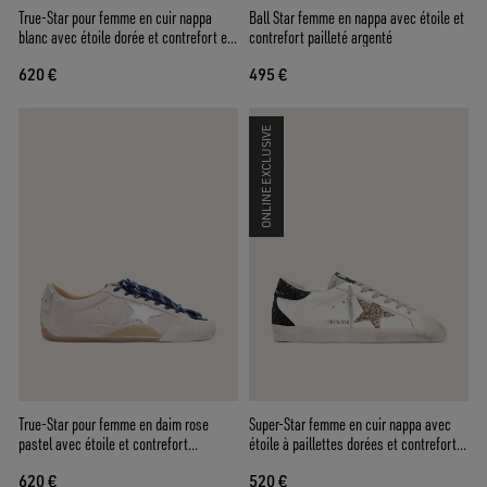
True-Star pour femme en cuir nappa
Ball Star femme en nappa avec étoile et
blanc avec étoile dorée et contrefort en
contrefort pailleté argenté
daim beige
620 €
495 €
ONLINE EXCLUSIVE
True-Star pour femme en daim rose
Super-Star femme en cuir nappa avec
pastel avec étoile et contrefort
étoile à paillettes dorées et contrefort à
argentés
paillettes noires
620 €
520 €