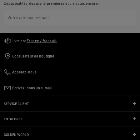
Des actualités, des avant-premières et bien plus encore.
Votre adresse e-mail
Golden Goose Services
Livré en:
France / français
Localisateur de boutique
Appelez-nous
Écrivez-nous un e-mail
SERVICE CLIENT
ENTREPRISE
GOLDEN WORLD