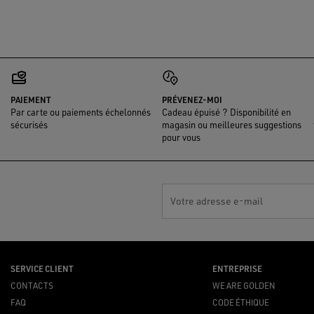
PAIEMENT
PRÉVENEZ-MOI
Par carte ou paiements échelonnés
Cadeau épuisé ? Disponibilité en
sécurisés
magasin ou meilleures suggestions
pour vous
Votre adresse e-mail
SERVICE CLIENT
ENTREPRISE
CONTACTS
WE ARE GOLDEN
FAQ
CODE ÉTHIQUE