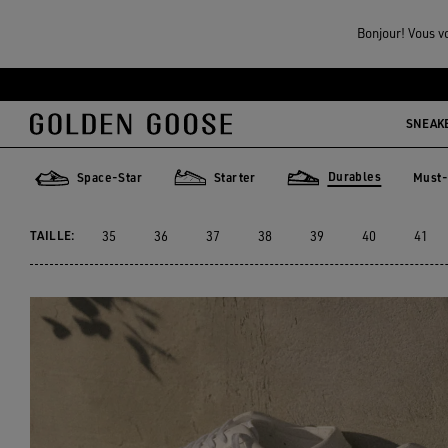
Femme
Sneakers
Durables
Bonjour! Vous vo
YATAY MODEL 1B FEMME
Aller
Aller
au
au
SNEAK
4 PRODUITS
contenu
contenu
principal
du
Durables
r
Space-Star
Starter
Must-
pied
Must
Space-Star
Starter
Durables
de
TAILLE:
35
36
37
38
39
40
41
page