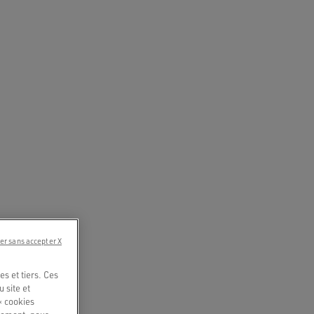
er sans accepter X
s et tiers. Ces
u site et
« cookies