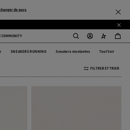
changer de pays
E COMMUNITY
m
SNEAKERS RUNNING
Sneakers montantes
Tout Voir
rm
SNEAKERS RUNNING
Sneakers montantes
FILTRER ET TRIER