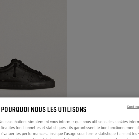
: POURQUOI NOUS LES UTILISONS
Continu
us souhaitons simplement vous informer que nous utilisons des cookies interne
odel 1B durables avec tige d’origine
finalités fonctionnelles et statistiques : ils garantissent le bon fonctionnement d
oir
 évaluer les performances ainsi que l’usage sous forme statistique (ce sont les 