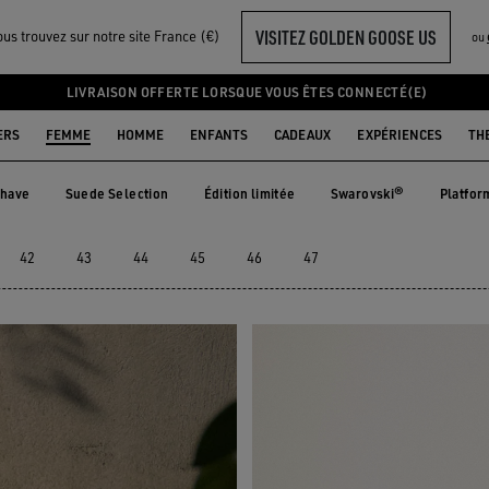
VISITEZ GOLDEN GOOSE US
us trouvez sur notre site France (€)
ou
LIVRAISON OFFERTE LORSQUE VOUS ÊTES CONNECTÉ(E)
ERS
FEMME
HOMME
ENFANTS
CADEAUX
EXPÉRIENCES
TH
have
Suede Selection
Édition limitée
Swarovski®
Platfor
-have
Suede Selection
Édition limitée
Swarovski®
Platfo
42
43
44
45
46
47