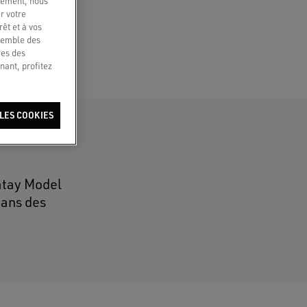
quement, nous
r votre
êt et à vos
nsemble des
res des
nant, profitez
LES COOKIES
tay Model
dans des