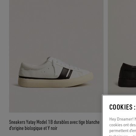
COOKIES 
Hey Dreamer! No
Sneakers Yatay Model 1B durables avec tige blanche
Sneakers Yatay M
cookies ont des 
d’origine biologique et Y noir
biologique et Y n
permettent d’en