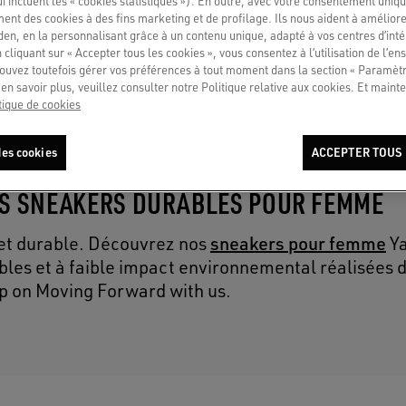
ui incluent les « cookies statistiques »). En outre, avec votre consentement uni
ment des cookies à des fins marketing et de profilage. Ils nous aident à améliore
en, en la personnalisant grâce à un contenu unique, adapté à vos centres d’intér
 cliquant sur « Accepter tous les cookies », vous consentez à l’utilisation de l’e
ouvez toutefois gérer vos préférences à tout moment dans la section « Paramèt
en savoir plus, veuillez consulter notre Politique relative aux cookies. Et mainte
tique de cookies
es cookies
ACCEPTER TOUS 
LES SNEAKERS DURABLES POUR FEMME
sneakers pour femme
 et durable. Découvrez nos
Ya
bles et à faible impact environnemental réalisées 
ep on Moving Forward with us.