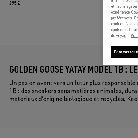
techniques », q
295 €
295 €
utilisons égale
expérience Gold
préférences. En
cookies. Vous p
cookies ». Pour 
du voyage.
Poli
Paramètres d
GOLDEN GOOSE YATAY MODEL 1B : 
Un pas en avant vers un futur plus responsable
1B : des sneakers sans matières animales, dura
matériaux d’origine biologique et recyclés. Ke