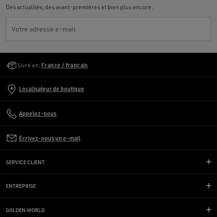
Des actualités, des avant-premières et bien plus encore.
Votre adresse e-mail
Golden Goose Services
Livré en:
France / français
Localisateur de boutique
Appelez-nous
Écrivez-nous un e-mail
SERVICE CLIENT
ENTREPRISE
GOLDEN WORLD