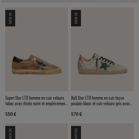
NEW IN
NEW IN
Super-Star LTD homme en cuir velours
Ball Star LTD homme en cuir façon
tabac avec étoile noire et empiècement
poulain blanc et cuir velours gris avec
arrière animalier
étoile verte
550 €
570 €
NEW IN
LIMITED