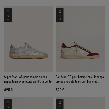
LIMITED
LIMITED
Super-Star LAB pour homme en cuir
Ball Star LTD pour homme en cuir nappa
nappa lamé avec étoile en TPU argenté
crème avec étoile en cuir blanc et
empiècements en cuir velours rouge
695 €
520 €
LIMITED
LIMITED