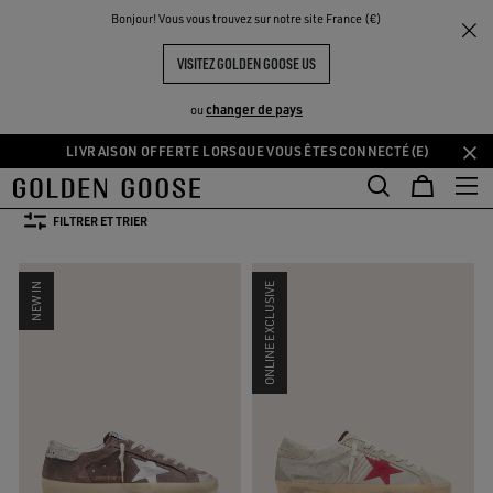
THE
Bonjour! Vous vous trouvez sur notre site France (€)
Homme
Édition limitée
UX
EXPÉRIENCES
COMMUNITY
BASKETS ÉDITION LIMITÉE HOMME
VISITEZ GOLDEN GOOSE US
48 PRODUITS
changer de pays
ou
LIVRAISON OFFERTE LORSQUE VOUS ÊTES CONNECTÉ(E)
Aller
Aller
TAILLE:
39
40
41
42
43
44
45
au
au
contenu
contenu
FILTRER ET TRIER
principal
du
pied
NEW IN
ONLINE EXCLUSIVE
de
page