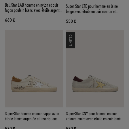
Ball Star LAB homme en nylon et cuir
Super-Star LTD pour homme en laine
façon poulain blanc avec étoile argentée
beige avec étoile en cuir marron et
et empiècements lilas
empiècements camel
660 €
550 €
LIMITED
Super-Star homme en cuir nappa avec
Super-Star CNY pour homme en cuir
étoile lamée argentée et inscriptions
velours ivoire avec étoile en cuir lamé
et contrefort en cuir
570 €
570 €