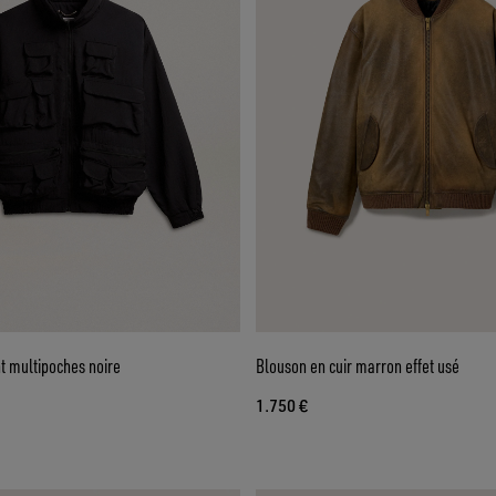
t multipoches noire
Blouson en cuir marron effet usé
1.750 €