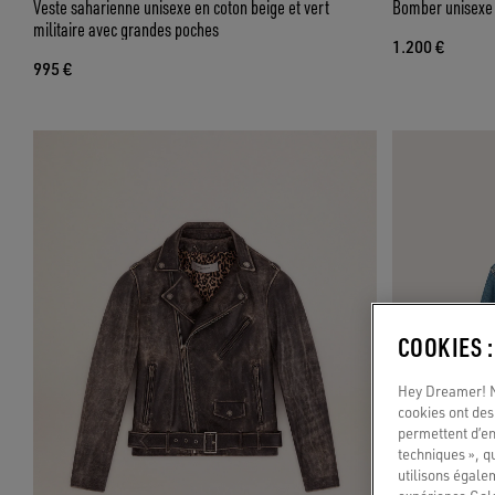
Veste saharienne unisexe en coton beige et vert
Bomber unisexe e
militaire avec grandes poches
1.200 €
995 €
COOKIES 
Hey Dreamer! No
cookies ont des 
permettent d’en
techniques », q
utilisons égale