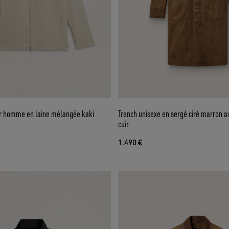
r homme en laine mélangée kaki
Trench unisexe en sergé ciré marron av
cuir
1.490 €