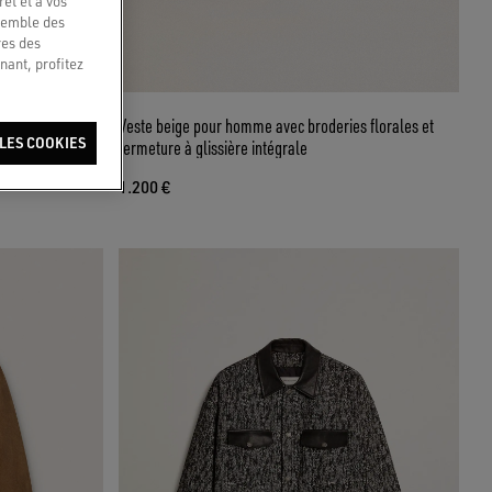
êt et à vos
nsemble des
res des
nant, profitez
ffet usé
Veste beige pour homme avec broderies florales et
LES COOKIES
fermeture à glissière intégrale
1.200 €