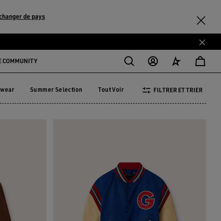
changer de pays
E COMMUNITY
ewear
Summer Selection
Tout Voir
FILTRER ET TRIER
vewear
Summer Selection