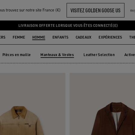
VISITEZ GOLDEN GOOSE US
us trouvez sur notre site France (€)
ou
HOMME
LIVRAISON OFFERTE LORSQUE VOUS ÊTES CONNECTÉ(E)
ERS
FEMME
HOMME
ENFANTS
CADEAUX
EXPÉRIENCES
TH
Pièces en maille
Manteaux & Vestes
Leather Selection
Activ
Pièces en maille
Leather Selection
Acti
Manteaux & Vestes