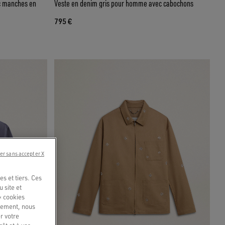
c manches en
Veste en denim gris pour homme avec cabochons
795 €
er sans accepter X
s et tiers. Ces
u site et
« cookies
quement, nous
r votre