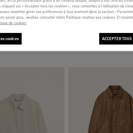
en, en la personnalisant grâce à un contenu unique, adapté à vos centres d’intér
 cliquant sur « Accepter tous les cookies », vous consentez à l’utilisation de l’e
ouvez toutefois gérer vos préférences à tout moment dans la section « Paramèt
en savoir plus, veuillez consulter notre Politique relative aux cookies. Et mainte
tique de cookies
homme au délavage moyen
Veste homme en coton denim bleu à l’e
es cookies
ACCEPTER TOUS 
795 €