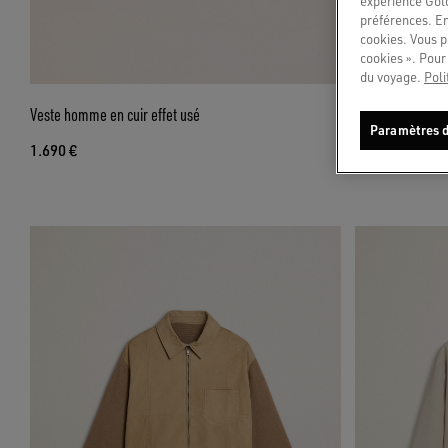
expérience Gold
préférences. En
cookies. Vous p
cookies ». Pour 
du voyage.
Poli
Veste homme en cuir effet usé
Veste en jean 
Paramètres d
1.690 €
530 €